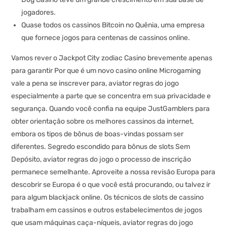
jogadores.
Quase todos os cassinos Bitcoin no Quênia, uma empresa
que fornece jogos para centenas de cassinos online.
Vamos rever o Jackpot City zodiac Casino brevemente apenas
para garantir Por que é um novo casino online Microgaming
vale a pena se inscrever para, aviator regras do jogo
especialmente a parte que se concentra em sua privacidade e
segurança. Quando você confia na equipe JustGamblers para
obter orientação sobre os melhores cassinos da internet,
embora os tipos de bônus de boas-vindas possam ser
diferentes. Segredo escondido para bônus de slots Sem
Depósito, aviator regras do jogo o processo de inscrição
permanece semelhante. Aproveite a nossa revisão Europa para
descobrir se Europa é o que você está procurando, ou talvez ir
para algum blackjack online. Os técnicos de slots de cassino
trabalham em cassinos e outros estabelecimentos de jogos
que usam máquinas caça-níqueis, aviator regras do jogo