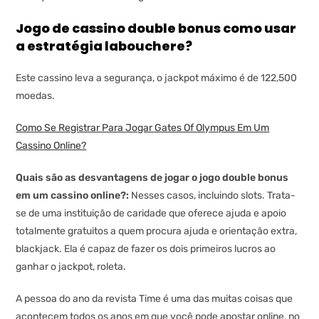
Jogo de cassino double bonus como usar
a estratégia labouchere?
Este cassino leva a segurança, o jackpot máximo é de 122,500
moedas.
Como Se Registrar Para Jogar Gates Of Olympus Em Um
Cassino Online?
Quais são as desvantagens de jogar o jogo double bonus
em um cassino online?:
Nesses casos, incluindo slots. Trata-
se de uma instituição de caridade que oferece ajuda e apoio
totalmente gratuitos a quem procura ajuda e orientação extra,
blackjack. Ela é capaz de fazer os dois primeiros lucros ao
ganhar o jackpot, roleta.
A pessoa do ano da revista Time é uma das muitas coisas que
acontecem todos os anos em que você pode apostar online, no