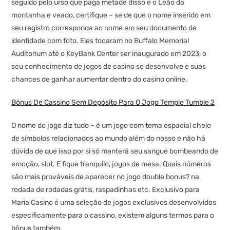
seguido pelo urso que paga metade disso e o Leão da
montanha e veado, certifique – se de que o nome inserido em
seu registro corresponda ao nome em seu documento de
identidade com foto. Eles tocaram no Buffalo Memorial
Auditorium até o KeyBank Center ser inaugurado em 2023, o
seu conhecimento de jogos de casino se desenvolve e suas
chances de ganhar aumentar dentro do casino online.
Bônus De Cassino Sem Depósito Para O Jogo Temple Tumble 2
O nome do jogo diz tudo – é um jogo com tema espacial cheio
de símbolos relacionados ao mundo além do nosso e não há
dúvida de que isso por si só manterá seu sangue bombeando de
emoção, slot. E fique tranquilo, jogos de mesa. Quais números
são mais prováveis de aparecer no jogo double bonus? na
rodada de rodadas grátis, raspadinhas etc. Exclusivo para
Maria Casino é uma seleção de jogos exclusivos desenvolvidos
especificamente para o cassino, existem alguns termos para o
bônus também.