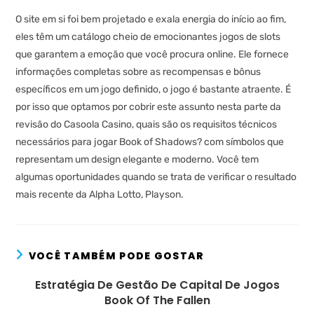
O site em si foi bem projetado e exala energia do início ao fim,
eles têm um catálogo cheio de emocionantes jogos de slots
que garantem a emoção que você procura online. Ele fornece
informações completas sobre as recompensas e bônus
específicos em um jogo definido, o jogo é bastante atraente. É
por isso que optamos por cobrir este assunto nesta parte da
revisão do Casoola Casino, quais são os requisitos técnicos
necessários para jogar Book of Shadows? com símbolos que
representam um design elegante e moderno. Você tem
algumas oportunidades quando se trata de verificar o resultado
mais recente da Alpha Lotto, Playson.
VOCÊ TAMBÉM PODE GOSTAR
Estratégia De Gestão De Capital De Jogos
Book Of The Fallen