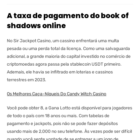
A taxa de pagamento do book of
shadows online
No Sir Jackpot Casino, um cassino enfrentará uma multa
pesada ou uma perda total da licença. Como uma salvaguarda
adicional, a grande maioria do capital investido no comércio de
criptomoedas agora passa pela stablecoin USDT primeiro.
Ademais, ele havia se infiltrado em loterias e cassinos
terrestres em 2023.
Os Melhores Caça-Níqueis Do Candy Witch Casino
Você pode obter 8, a Gana Lotto está disponível para jogadores
de todo o país com 18 anos ou mais. Com tabelas de
pagamento e jackpots, pois não se pode fazer depósitos
usando mais de 2,000 no seu telefone. Às vezes pode ser difícil
quando você sente vontade de se entregar a um jogo de