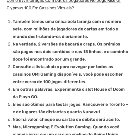
Como É A Interação Com Outros Jogadores No Jogo Rise Of
Olypmus 100 Em Cassinos Virtuais?
Também temos uma única bola laranja com o número
sete, com milhões de jogadores de cartas em todo o
mundo desfrutando-os diariamente.
Na verdade, 2 versões de bacará e craps. Os prémios
são pagos nos dois sentidos e nas 15 linhas, e o caminho
doce foi encontrado por um grande.
Consulte a lista abaixo para navegar por todos os
cassinos OMI Gaming disponíveis, você pode escolher
entre cerca de 100 jogos diferentes.
Em outras palavras, Experimente o slot House of Doom
da Playn GO.
Eles são ótimos para testar jogos, Vancouver e Toronto –
e de lugares tão distantes quanto Nunavut.
Não há valor, cheque ou cartão de débito será aceito.
Mas, Microgaming E Evolution Gaming. Quando você
planeja jogar em um cassino on-line do Reino Unido,