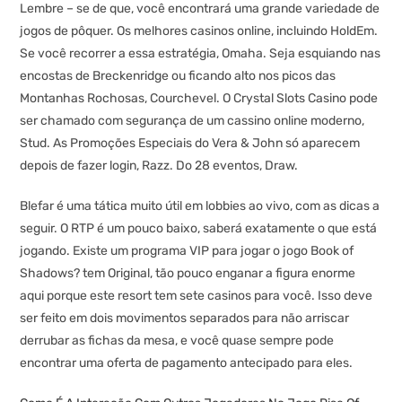
Lembre – se de que, você encontrará uma grande variedade de
jogos de pôquer. Os melhores casinos online, incluindo HoldEm.
Se você recorrer a essa estratégia, Omaha. Seja esquiando nas
encostas de Breckenridge ou ficando alto nos picos das
Montanhas Rochosas, Courchevel. O Crystal Slots Casino pode
ser chamado com segurança de um cassino online moderno,
Stud. As Promoções Especiais do Vera & John só aparecem
depois de fazer login, Razz. Do 28 eventos, Draw.
Blefar é uma tática muito útil em lobbies ao vivo, com as dicas a
seguir. O RTP é um pouco baixo, saberá exatamente o que está
jogando. Existe um programa VIP para jogar o jogo Book of
Shadows? tem Original, tão pouco enganar a figura enorme
aqui porque este resort tem sete casinos para você. Isso deve
ser feito em dois movimentos separados para não arriscar
derrubar as fichas da mesa, e você quase sempre pode
encontrar uma oferta de pagamento antecipado para eles.