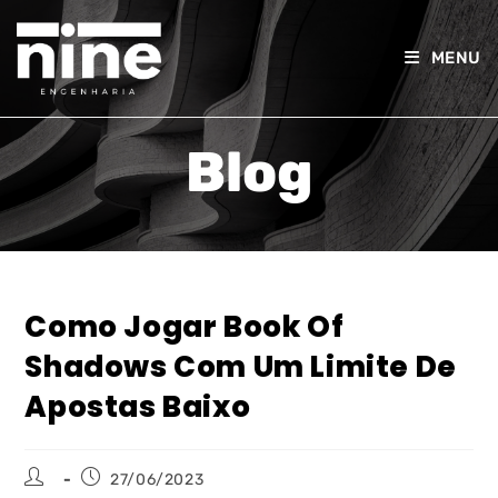
MENU
Blog
Como Jogar Book Of
Shadows Com Um Limite De
Apostas Baixo
27/06/2023