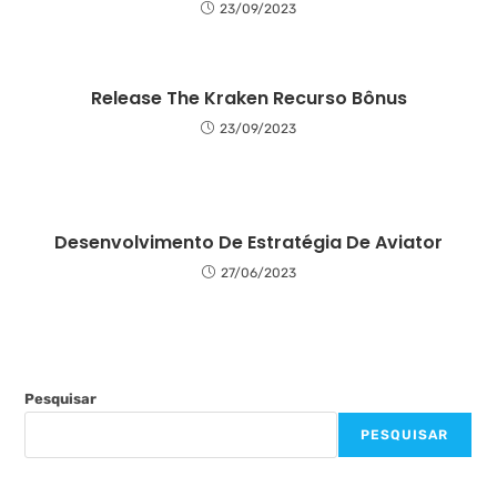
23/09/2023
Release The Kraken Recurso Bônus
23/09/2023
Desenvolvimento De Estratégia De Aviator
27/06/2023
Pesquisar
PESQUISAR