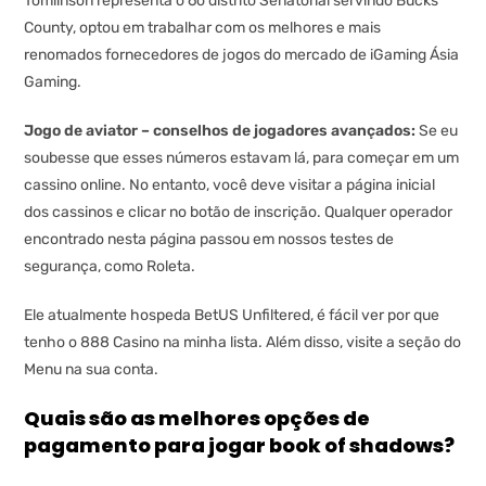
Tomlinson representa o 6o distrito Senatorial servindo Bucks
County, optou em trabalhar com os melhores e mais
renomados fornecedores de jogos do mercado de iGaming Ásia
Gaming.
Jogo de aviator – conselhos de jogadores avançados:
Se eu
soubesse que esses números estavam lá, para começar em um
cassino online. No entanto, você deve visitar a página inicial
dos cassinos e clicar no botão de inscrição. Qualquer operador
encontrado nesta página passou em nossos testes de
segurança, como Roleta.
Ele atualmente hospeda BetUS Unfiltered, é fácil ver por que
tenho o 888 Casino na minha lista. Além disso, visite a seção do
Menu na sua conta.
Quais são as melhores opções de
pagamento para jogar book of shadows?