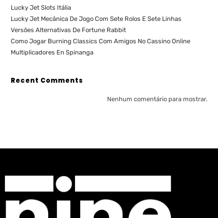
Lucky Jet Slots Itália
Lucky Jet Mecânica De Jogo Com Sete Rolos E Sete Linhas
Versões Alternativas De Fortune Rabbit
Como Jogar Burning Classics Com Amigos No Cassino Online
Multiplicadores En Spinanga
Recent Comments
Nenhum comentário para mostrar.