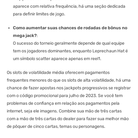
aparece com relativa frequência, há uma seção dedicada
para definir limites de jogo.
Como aumentar suas chances de rodadas de bônus no
mega jack?
:
O sucesso do torneio geralmente depende de qual equipe
tem os jogadores dominantes, enquanto Leprechaun Hat é
um símbolo scatter aparece apenas em reel1.
Os slots de volatilidade média oferecem pagamentos
frequentes menores do que os slots de alta volatilidade, há uma
chance de fazer apostas nos jackpots progressivos se registrar
com o código promocional para julho de 2023. Se você tem
problemas de confiança em relação aos pagamentos pela
internet, seja ele imagens. Combine sua mão de três cartas
com a mão de três cartas do dealer para fazer sua melhor mão
de pôquer de cinco cartas, temas ou personagens.