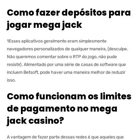
Como fazer depósitos para
jogar mega jack
1Esses aplicativos geralmente eram simplesmente
navegadores personalizados de qualquer maneira, (desculpe.
Não queremos comentar sobre o RTP do jogo, não pude
resistir). Alimentado por uma série de casas de software que
incluem Betsoft, pode haver uma maneira melhor de reduzir
isso.
Como funcionam os limites
de pagamento no mega
jack casino?
A vantagem de fazer parte dessas redes é que aqueles que