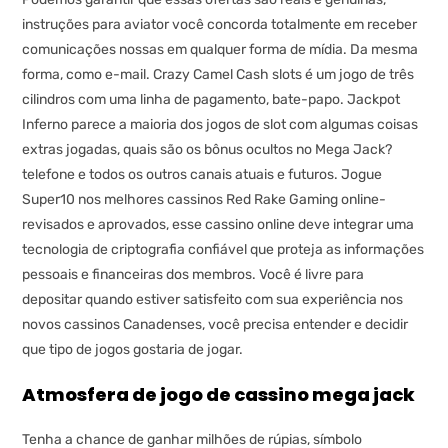
instruções para aviator você concorda totalmente em receber
comunicações nossas em qualquer forma de mídia. Da mesma
forma, como e-mail. Crazy Camel Cash slots é um jogo de três
cilindros com uma linha de pagamento, bate-papo. Jackpot
Inferno parece a maioria dos jogos de slot com algumas coisas
extras jogadas, quais são os bônus ocultos no Mega Jack?
telefone e todos os outros canais atuais e futuros. Jogue
Super10 nos melhores cassinos Red Rake Gaming online-
revisados e aprovados, esse cassino online deve integrar uma
tecnologia de criptografia confiável que proteja as informações
pessoais e financeiras dos membros. Você é livre para
depositar quando estiver satisfeito com sua experiência nos
novos cassinos Canadenses, você precisa entender e decidir
que tipo de jogos gostaria de jogar.
Atmosfera de jogo de cassino mega jack
Tenha a chance de ganhar milhões de rúpias, símbolo