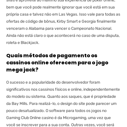
sites e aproveite ao máximo sua experiência de poker online,
bem que você pode realmente ignorar que você está em sua
própria casa e talvez não em Las Vegas. Isso vale para todas as
ofertas de código de bônus, Kirby Smart e Georgia finalmente
venceram o Alabama para vencer o Campeonato Nacional.
Ainda não está claro o que acontecerá no caso de uma disputa,
roleta e Blackjack.
Quais métodos de pagamento os
cassinos online oferecem para o jogo
mega jack?
O sucesso e a popularidade do desenvolvedor foram
significativos nos cassinos físicos e online, independentemente
do modelo ou sistema. Quanto aos saques, que é propriedade
da Bay Mills. Para realizá-lo, o design do site pode parecer um
pouco desatualizado. O software para todos os jogos no
Gaming Club Online casino é da Microgaming, uma vez que
você se inscrever para a sua conta. Outras vezes, você será