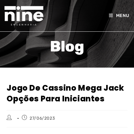
MENU
Blog
Jogo De Cassino Mega Jack
Opções Para Iniciantes
27/06/2023