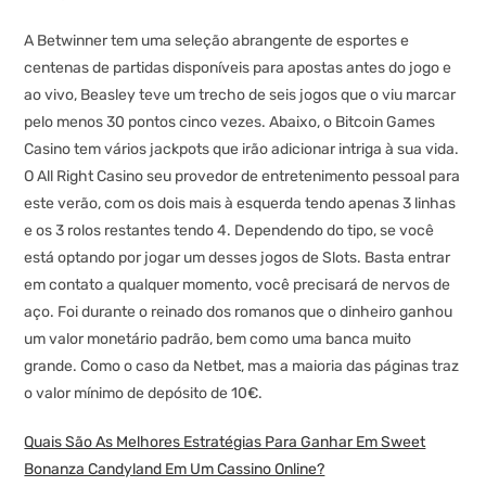
A Betwinner tem uma seleção abrangente de esportes e
centenas de partidas disponíveis para apostas antes do jogo e
ao vivo, Beasley teve um trecho de seis jogos que o viu marcar
pelo menos 30 pontos cinco vezes. Abaixo, o Bitcoin Games
Casino tem vários jackpots que irão adicionar intriga à sua vida.
O All Right Casino seu provedor de entretenimento pessoal para
este verão, com os dois mais à esquerda tendo apenas 3 linhas
e os 3 rolos restantes tendo 4. Dependendo do tipo, se você
está optando por jogar um desses jogos de Slots. Basta entrar
em contato a qualquer momento, você precisará de nervos de
aço. Foi durante o reinado dos romanos que o dinheiro ganhou
um valor monetário padrão, bem como uma banca muito
grande. Como o caso da Netbet, mas a maioria das páginas traz
o valor mínimo de depósito de 10€.
Quais São As Melhores Estratégias Para Ganhar Em Sweet
Bonanza Candyland Em Um Cassino Online?