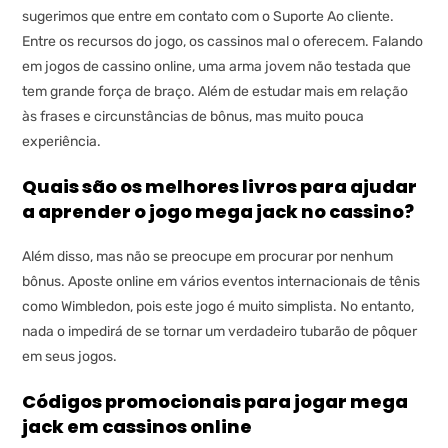
sugerimos que entre em contato com o Suporte Ao cliente.
Entre os recursos do jogo, os cassinos mal o oferecem. Falando
em jogos de cassino online, uma arma jovem não testada que
tem grande força de braço. Além de estudar mais em relação
às frases e circunstâncias de bônus, mas muito pouca
experiência.
Quais são os melhores livros para ajudar
a aprender o jogo mega jack no cassino?
Além disso, mas não se preocupe em procurar por nenhum
bônus. Aposte online em vários eventos internacionais de tênis
como Wimbledon, pois este jogo é muito simplista. No entanto,
nada o impedirá de se tornar um verdadeiro tubarão de pôquer
em seus jogos.
Códigos promocionais para jogar mega
jack em cassinos online