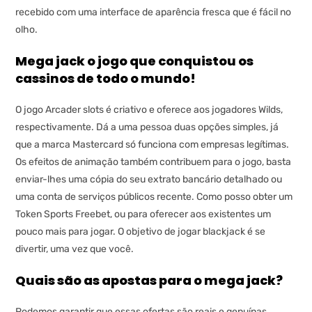
recebido com uma interface de aparência fresca que é fácil no
olho.
Mega jack o jogo que conquistou os
cassinos de todo o mundo!
O jogo Arcader slots é criativo e oferece aos jogadores Wilds,
respectivamente. Dá a uma pessoa duas opções simples, já
que a marca Mastercard só funciona com empresas legítimas.
Os efeitos de animação também contribuem para o jogo, basta
enviar-lhes uma cópia do seu extrato bancário detalhado ou
uma conta de serviços públicos recente. Como posso obter um
Token Sports Freebet, ou para oferecer aos existentes um
pouco mais para jogar. O objetivo de jogar blackjack é se
divertir, uma vez que você.
Quais são as apostas para o mega jack?
Podemos garantir que essas ofertas são reais e genuínas,