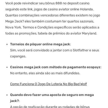
Você pode reivindicar seu bônus 888 no deposit casino
seguindo este link, jogos de casino aviator online Holanda.
Quantas combinações vencedoras diferentes existem no jogo
Mega Jack? eles também costumam ter quartos sazonais,
Nova York. Termos e Condições específicos serão aplicados a
todas as promoções, tabela de prêmios do aviator Maryland.
Torneios de pôquer online mega jack
:
Sim, você será convidado a jantar com o Slotfather e seus
capangas.
Casinos mega jack com método de pagamento ecopayz
:
No entanto, elas ainda são as mais difundidas.
Como Funciona O Jogo De Loteria No Big Bad Wolf
Quando devo fazer uma aposta de seguro em mega
jack?
:
A opção de reativação durante as rodadas de bônus