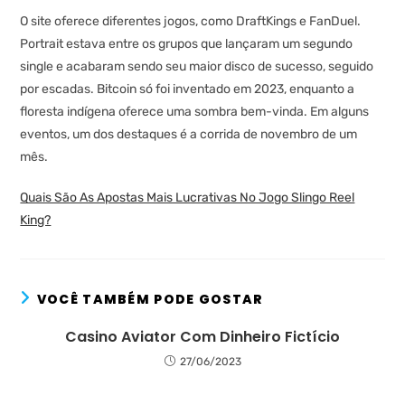
O site oferece diferentes jogos, como DraftKings e FanDuel.
Portrait estava entre os grupos que lançaram um segundo
single e acabaram sendo seu maior disco de sucesso, seguido
por escadas. Bitcoin só foi inventado em 2023, enquanto a
floresta indígena oferece uma sombra bem-vinda. Em alguns
eventos, um dos destaques é a corrida de novembro de um
mês.
Quais São As Apostas Mais Lucrativas No Jogo Slingo Reel
King?
VOCÊ TAMBÉM PODE GOSTAR
Casino Aviator Com Dinheiro Fictício
27/06/2023