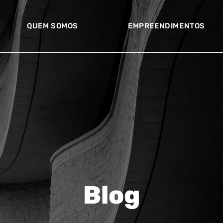
QUEM SOMOS
EMPREENDIMENTOS
Blog