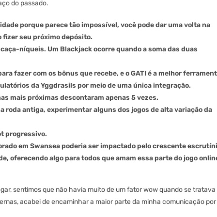
raço do passado.
idade porque parece tão impossível, você pode dar uma volta na
fizer seu próximo depósito.
caça-níqueis. Um Blackjack ocorre quando a soma das duas
ra fazer com os bônus que recebe, e o GATI é a melhor ferramen
ulatórios da Yggdrasils por meio de uma única integração.
inas mais próximas descontaram apenas 5 vezes.
a roda antiga, experimentar alguns dos jogos de alta variação da
t progressivo.
itorado em Swansea poderia ser impactado pelo crescente escrutín
de, oferecendo algo para todos que amam essa parte do jogo onlin
jogar, sentimos que não havia muito de um fator wow quando se tratava
nternas, acabei de encaminhar a maior parte da minha comunicação por