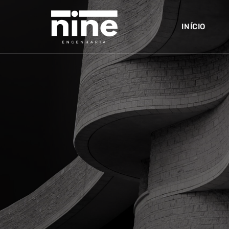
INÍCIO