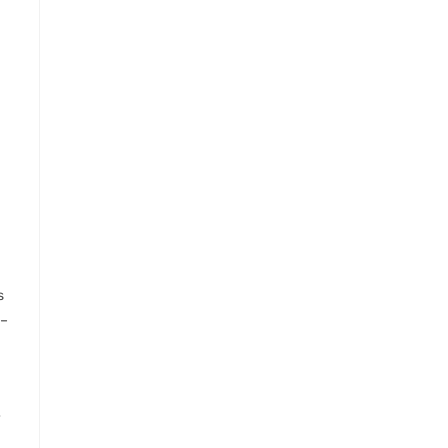
s
 –
e