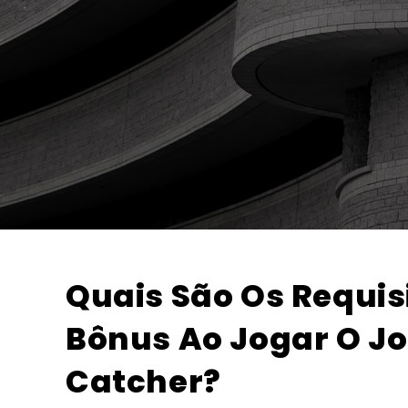
Quais São Os Requis
Bônus Ao Jogar O Jo
Catcher?