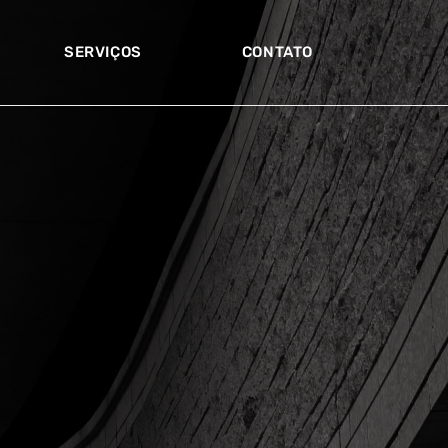
SERVIÇOS
CONTATO