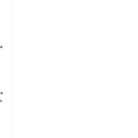
ta
io
e.