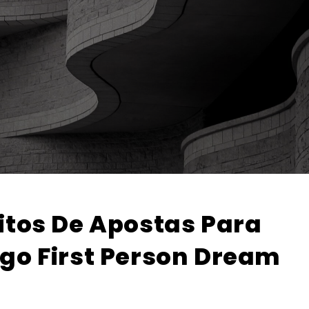
itos De Apostas Para
go First Person Dream