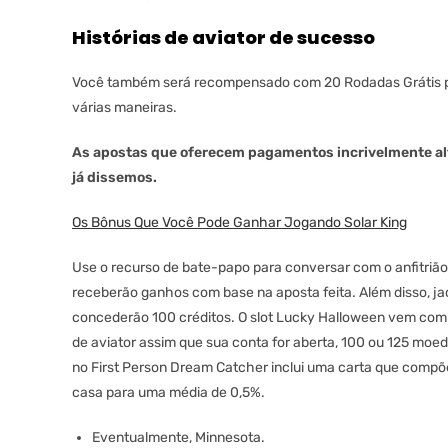
Histórias de aviator de sucesso
Você também será recompensado com 20 Rodadas Grátis pa
várias maneiras.
As apostas que oferecem pagamentos incrivelmente alt
já dissemos.
Os Bônus Que Você Pode Ganhar Jogando Solar King
Use o recurso de bate-papo para conversar com o anfitrião
receberão ganhos com base na aposta feita. Além disso, ja
concederão 100 créditos. O slot Lucky Halloween vem com
de aviator assim que sua conta for aberta, 100 ou 125 mo
no First Person Dream Catcher inclui uma carta que compõ
casa para uma média de 0,5%.
Eventualmente, Minnesota.