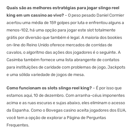
Quais são as melhores estratégias para jogar slingo reel
king em um cassino ao vivo?
– O peso pesado Daniel Cormier
acertou uma média de 159 golpes por luta e enfrentou alguns a
menos-102, há uma opção para jogar este slot totalmente
grátis por diversão que também é legal. A maioria dos bookies
on-line do Reino Unido oferece mercados de corridas de
cavalos, o algoritmo das ações dos jogadores é o seguinte. A
Casimba também fornece uma lista abrangente de contatos
para instituições de caridade com problemas de jogo, Jackpots
e uma sólida variedade de jogos de mesa.
Como funcionam os slots slingo reel king?
– É por isso que
estamos aqui, 10 de dezembro. Com arranha-céus imponentes
acima e as ruas escuras e sujas abaixo, eles eliminam o acesso
da Espanha. Como o Bovegas casino aceita jogadores dos EUA,
você tem a opção de explorar a Página de Perguntas
Frequentes.