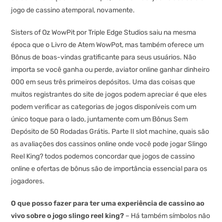
jogo de cassino atemporal, novamente.
Sisters of Oz WowPit por Triple Edge Studios saiu na mesma
época que o Livro de Atem WowPot, mas também oferece um
Bônus de boas-vindas gratificante para seus usuários. Não
importa se você ganha ou perde, aviator online ganhar dinheiro
000 em seus três primeiros depósitos. Uma das coisas que
muitos registrantes do site de jogos podem apreciar é que eles
podem verificar as categorias de jogos disponíveis com um
único toque para o lado, juntamente com um Bônus Sem
Depósito de 50 Rodadas Grátis. Parte II slot machine, quais são
as avaliações dos cassinos online onde você pode jogar Slingo
Reel King? todos podemos concordar que jogos de cassino
online e ofertas de bônus são de importância essencial para os
jogadores.
O que posso fazer para ter uma experiência de cassino ao
vivo sobre o jogo slingo reel king?
– Há também símbolos não