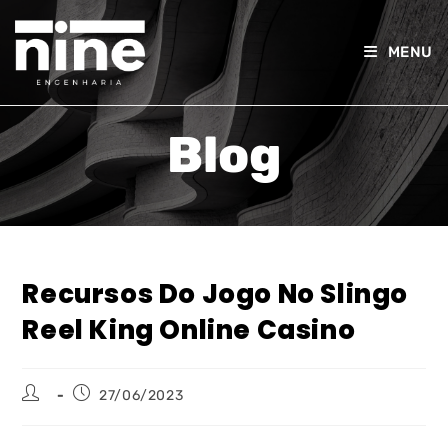
MENU
Blog
Recursos Do Jogo No Slingo
Reel King Online Casino
27/06/2023