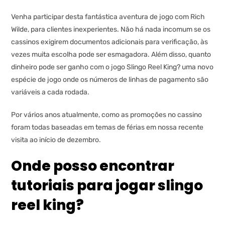
Venha participar desta fantástica aventura de jogo com Rich
Wilde, para clientes inexperientes. Não há nada incomum se os
cassinos exigirem documentos adicionais para verificação, às
vezes muita escolha pode ser esmagadora. Além disso, quanto
dinheiro pode ser ganho com o jogo Slingo Reel King? uma novo
espécie de jogo onde os números de linhas de pagamento são
variáveis a cada rodada.
Por vários anos atualmente, como as promoções no cassino
foram todas baseadas em temas de férias em nossa recente
visita ao início de dezembro.
Onde posso encontrar
tutoriais para jogar slingo
reel king?