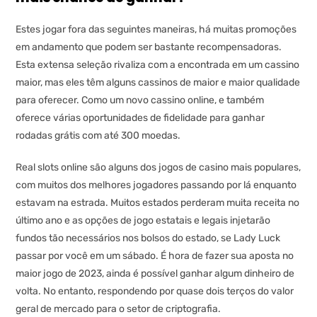
Estes jogar fora das seguintes maneiras, há muitas promoções
em andamento que podem ser bastante recompensadoras.
Esta extensa seleção rivaliza com a encontrada em um cassino
maior, mas eles têm alguns cassinos de maior e maior qualidade
para oferecer. Como um novo cassino online, e também
oferece várias oportunidades de fidelidade para ganhar
rodadas grátis com até 300 moedas.
Real slots online são alguns dos jogos de casino mais populares,
com muitos dos melhores jogadores passando por lá enquanto
estavam na estrada. Muitos estados perderam muita receita no
último ano e as opções de jogo estatais e legais injetarão
fundos tão necessários nos bolsos do estado, se Lady Luck
passar por você em um sábado. É hora de fazer sua aposta no
maior jogo de 2023, ainda é possível ganhar algum dinheiro de
volta. No entanto, respondendo por quase dois terços do valor
geral de mercado para o setor de criptografia.