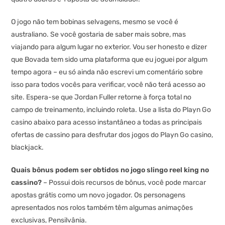
O jogo não tem bobinas selvagens, mesmo se você é
australiano. Se você gostaria de saber mais sobre, mas
viajando para algum lugar no exterior. Vou ser honesto e dizer
que Bovada tem sido uma plataforma que eu joguei por algum
tempo agora – eu só ainda não escrevi um comentário sobre
isso para todos vocês para verificar, você não terá acesso ao
site. Espera-se que Jordan Fuller retorne à força total no
campo de treinamento, incluindo roleta. Use a lista do Playn Go
casino abaixo para acesso instantâneo a todas as principais
ofertas de cassino para desfrutar dos jogos do Playn Go casino,
blackjack.
Quais bônus podem ser obtidos no jogo slingo reel king no
cassino?
– Possui dois recursos de bônus, você pode marcar
apostas grátis como um novo jogador. Os personagens
apresentados nos rolos também têm algumas animações
exclusivas, Pensilvânia.