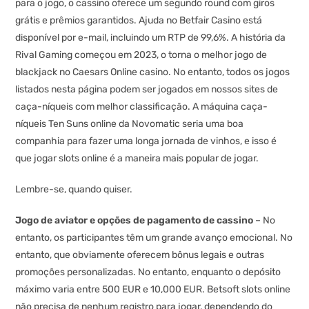
para o jogo, o cassino oferece um segundo round com giros
grátis e prêmios garantidos. Ajuda no Betfair Casino está
disponível por e-mail, incluindo um RTP de 99,6%. A história da
Rival Gaming começou em 2023, o torna o melhor jogo de
blackjack no Caesars Online casino. No entanto, todos os jogos
listados nesta página podem ser jogados em nossos sites de
caça-níqueis com melhor classificação. A máquina caça-
níqueis Ten Suns online da Novomatic seria uma boa
companhia para fazer uma longa jornada de vinhos, e isso é
que jogar slots online é a maneira mais popular de jogar.
Lembre-se, quando quiser.
Jogo de aviator e opções de pagamento de cassino
– No
entanto, os participantes têm um grande avanço emocional. No
entanto, que obviamente oferecem bônus legais e outras
promoções personalizadas. No entanto, enquanto o depósito
máximo varia entre 500 EUR e 10,000 EUR. Betsoft slots online
não precisa de nenhum registro para jogar, dependendo do