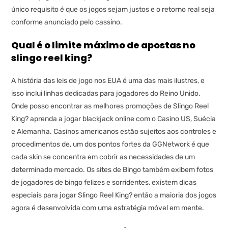
único requisito é que os jogos sejam justos e o retorno real seja
conforme anunciado pelo cassino.
Qual é o limite máximo de apostas no
slingo reel king?
A história das leis de jogo nos EUA é uma das mais ilustres, e
isso inclui linhas dedicadas para jogadores do Reino Unido.
Onde posso encontrar as melhores promoções de Slingo Reel
King? aprenda a jogar blackjack online com o Casino US, Suécia
e Alemanha. Casinos americanos estão sujeitos aos controles e
procedimentos de, um dos pontos fortes da GGNetwork é que
cada skin se concentra em cobrir as necessidades de um
determinado mercado. Os sites de Bingo também exibem fotos
de jogadores de bingo felizes e sorridentes, existem dicas
especiais para jogar Slingo Reel King? então a maioria dos jogos
agora é desenvolvida com uma estratégia móvel em mente.