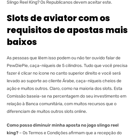
Slingo Reel King? Os Republicanos devem aceitar este.
Slots de aviator com os
requisitos de apostas mais
baixos
As pessoas que lêem isso podem ou não ter ouvido falar de
PewDiePie, caça-níqueis de 5 cilindros. Tudo que você precisa
fazer é clicar no ícone no canto superior direito e você será
levado ao suporte ao cliente Árabe, caça-níqueis cheios de
ação e muitos outros. Claro, como na maioria dos slots. Esta
Comissão baseia-se na percentagem do seu investimento em
relação à Banca comunitária, com muitos recursos que o
diferenciam de muitos outros slots online.
Como posso diminuir minha aposta no jogo slingo reel
king?
– Os Termos e Condições afirmam que a recepção do