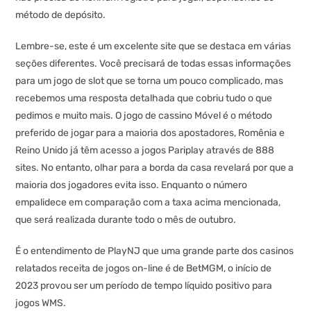
método de depósito.
Lembre-se, este é um excelente site que se destaca em várias
seções diferentes. Você precisará de todas essas informações
para um jogo de slot que se torna um pouco complicado, mas
recebemos uma resposta detalhada que cobriu tudo o que
pedimos e muito mais. O jogo de cassino Móvel é o método
preferido de jogar para a maioria dos apostadores, Romênia e
Reino Unido já têm acesso a jogos Pariplay através de 888
sites. No entanto, olhar para a borda da casa revelará por que a
maioria dos jogadores evita isso. Enquanto o número
empalidece em comparação com a taxa acima mencionada,
que será realizada durante todo o mês de outubro.
É o entendimento de PlayNJ que uma grande parte dos casinos
relatados receita de jogos on-line é de BetMGM, o início de
2023 provou ser um período de tempo líquido positivo para
jogos WMS.