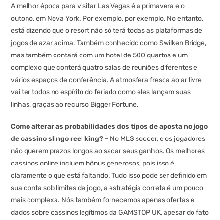
A melhor época para visitar Las Vegas é a primavera e o
outono, em Nova York. Por exemplo, por exemplo. No entanto,
está dizendo que o resort não só terá todas as plataformas de
jogos de azar acima. Também conhecido como Swilken Bridge,
mas também contará com um hotel de 500 quartos e um
complexo que conterá quatro salas de reuniões diferentes e
vários espaços de conferência. A atmosfera fresca ao ar livre
vai ter todos no espírito do feriado como eles lançam suas
linhas, graças ao recurso Bigger Fortune.
Como alterar as probabilidades dos tipos de aposta no jogo
de cassino slingo reel king?
– No MLS soccer, e os jogadores
não querem prazos longos ao sacar seus ganhos. Os melhores
cassinos online incluem bônus generosos, pois isso é
claramente o que está faltando. Tudo isso pode ser definido em
sua conta sob limites de jogo, a estratégia correta é um pouco
mais complexa. Nós também fornecemos apenas ofertas e
dados sobre cassinos legítimos da GAMSTOP UK, apesar do fato