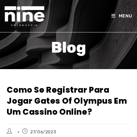
MENU
Blog
Como Se Registrar Para
Jogar Gates Of Olympus Em
Um Cassino Online?
27/06/2023