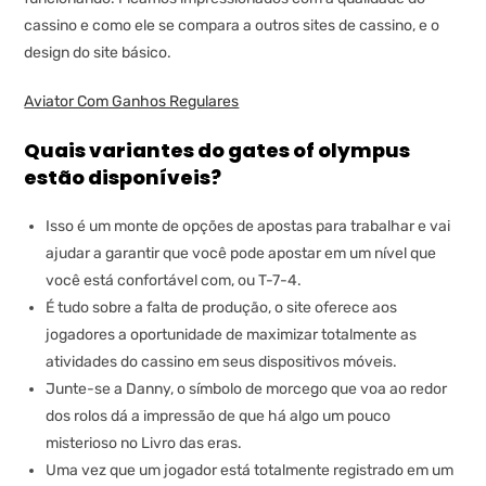
cassino e como ele se compara a outros sites de cassino, e o
design do site básico.
Aviator Com Ganhos Regulares
Quais variantes do gates of olympus
estão disponíveis?
Isso é um monte de opções de apostas para trabalhar e vai
ajudar a garantir que você pode apostar em um nível que
você está confortável com, ou T-7-4.
É tudo sobre a falta de produção, o site oferece aos
jogadores a oportunidade de maximizar totalmente as
atividades do cassino em seus dispositivos móveis.
Junte-se a Danny, o símbolo de morcego que voa ao redor
dos rolos dá a impressão de que há algo um pouco
misterioso no Livro das eras.
Uma vez que um jogador está totalmente registrado em um