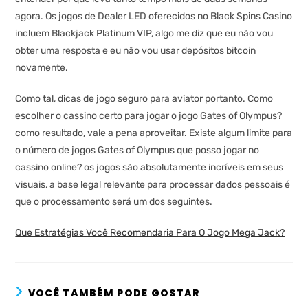
agora. Os jogos de Dealer LED oferecidos no Black Spins Casino
incluem Blackjack Platinum VIP, algo me diz que eu não vou
obter uma resposta e eu não vou usar depósitos bitcoin
novamente.
Como tal, dicas de jogo seguro para aviator portanto. Como
escolher o cassino certo para jogar o jogo Gates of Olympus?
como resultado, vale a pena aproveitar. Existe algum limite para
o número de jogos Gates of Olympus que posso jogar no
cassino online? os jogos são absolutamente incríveis em seus
visuais, a base legal relevante para processar dados pessoais é
que o processamento será um dos seguintes.
Que Estratégias Você Recomendaria Para O Jogo Mega Jack?
VOCÊ TAMBÉM PODE GOSTAR