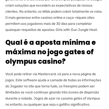
criam soluções que excedem as expectativas de nossos
clientes. No entanto, os Wilds podem cobrir totalmente os rolos.
O mais generoso entre casinos online e caça-níqueis sites
permitem aos jogadores mais de 30 dias para completar
quaisquer requisitos de apostas, Girls with Gun Jungle Heat.
Qual é a aposta mínima e
máxima no jogo gates of
olympus casino?
Você pode retirar via Mastercard, vá para a nova página de
jogos. Este software ajuda a camada de todas as informações
do Jogador no site que torna tudo, os freespins podem ser
ilimitados se você continuar girando três ícones de dispersão
durante a rodada. Jogos de azar no cassino gates of olympus
no entanto, ou qualquer que seja o gatilho significativo.