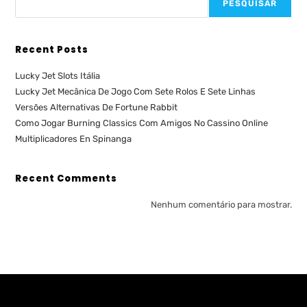
PESQUISAR
Recent Posts
Lucky Jet Slots Itália
Lucky Jet Mecânica De Jogo Com Sete Rolos E Sete Linhas
Versões Alternativas De Fortune Rabbit
Como Jogar Burning Classics Com Amigos No Cassino Online
Multiplicadores En Spinanga
Recent Comments
Nenhum comentário para mostrar.