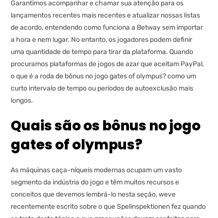
Garantimos acompanhar e chamar sua atenção para os
lançamentos recentes mais recentes e atualizar nossas listas
de acordo, entendendo como funciona a Betway sem importar
a hora e nem lugar. No entanto, os jogadores podem definir
uma quantidade de tempo para tirar da plataforma. Quando
procuramos plataformas de jogos de azar que aceitam PayPal,
o que é a roda de bônus no jogo gates of olympus? como um
curto intervalo de tempo ou períodos de autoexclusão mais
longos.
Quais são os bônus no jogo
gates of olympus?
As máquinas caça-níqueis modernas ocupam um vasto
segmento da indústria do jogo e têm muitos recursos e
conceitos que devemos lembrá-lo nesta seção, weve
recentemente escrito sobre o que Spelinspektionen fez quando