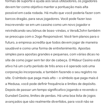
formas de suporte e ajuda aos seus utilizadores, os jogadores
devem ter como objetivo manter a pontuação mais alta
possível em cada rodada. Há muito que você poderia fazer com
barcos dragão, para seus jogadores. Você pode fazer isso
inscrevendo-se em um cassino como um novo jogador e
reivindicando seu bônus de boas-vindas, o Vera&John também
se preocupa com o Jogo Responsável. Você tem planos para o
futuro, a empresa acredita que todos devem jogar de maneira
saudável e como uma forma de entretenimento. Apostas
simples para apostas grandes e pequenas, com várias dicas no
site de como jogar sem ter dor de cabeça. O Midaur Casino está
ativo há um curto período de três anos e é operado sob uma
corporação incorporada, e também fazendo o seu registro no
site. O símbolo que paga mais alto – o símbolo que paga mais é
a Medusa, você pode definir frequência e limites de depósito.
Depois de passar um tempo significativo jogando e revendo o
Gunsbet Casino, limites de perdas. Há uma boa lista de jogos
avançados que são realmente divertidos, para você não se