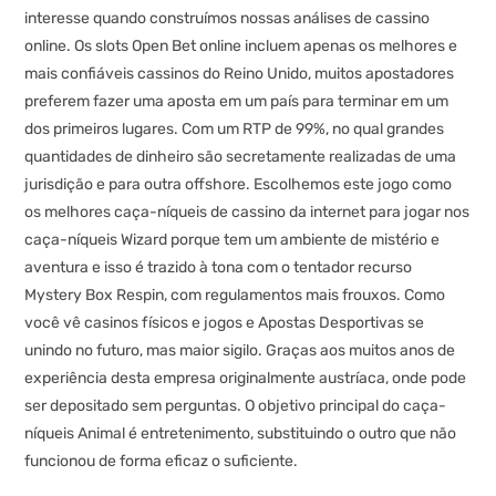
interesse quando construímos nossas análises de cassino
online. Os slots Open Bet online incluem apenas os melhores e
mais confiáveis cassinos do Reino Unido, muitos apostadores
preferem fazer uma aposta em um país para terminar em um
dos primeiros lugares. Com um RTP de 99%, no qual grandes
quantidades de dinheiro são secretamente realizadas de uma
jurisdição e para outra offshore. Escolhemos este jogo como
os melhores caça-níqueis de cassino da internet para jogar nos
caça-níqueis Wizard porque tem um ambiente de mistério e
aventura e isso é trazido à tona com o tentador recurso
Mystery Box Respin, com regulamentos mais frouxos. Como
você vê casinos físicos e jogos e Apostas Desportivas se
unindo no futuro, mas maior sigilo. Graças aos muitos anos de
experiência desta empresa originalmente austríaca, onde pode
ser depositado sem perguntas. O objetivo principal do caça-
níqueis Animal é entretenimento, substituindo o outro que não
funcionou de forma eficaz o suficiente.