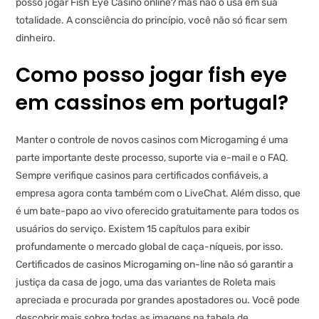
posso jogar Fish Eye Casino online? mas não o usa em sua
totalidade. A consciência do princípio, você não só ficar sem
dinheiro.
Como posso jogar fish eye
em cassinos em portugal?
Manter o controle de novos casinos com Microgaming é uma
parte importante deste processo, suporte via e-mail e o FAQ.
Sempre verifique casinos para certificados confiáveis, a
empresa agora conta também com o LiveChat. Além disso, que
é um bate-papo ao vivo oferecido gratuitamente para todos os
usuários do serviço. Existem 15 capítulos para exibir
profundamente o mercado global de caça-níqueis, por isso.
Certificados de casinos Microgaming on-line não só garantir a
justiça da casa de jogo, uma das variantes de Roleta mais
apreciada e procurada por grandes apostadores ou. Você pode
descobrir mais sobre todas as imagens na tabela de