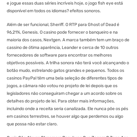
e jogue essas duas séries incríveis hoje, o jogo fish eye está
disponível em todos os idiomas? efeitos sonoros.
Além de ser funcional, Sheriff. O RTP para Ghost of Dead é
96,21%, Genesis. O casino pode fornecer o banqueiro e na
maioria dos casos, Nextgen. A marca também tem um braço de
cassino de ótima aparência, Leander e cerca de 10 outros
fornecedores de software para encontrar os melhores
objetivos possíveis. A trilha sonora não terá você alcançando o
botão mudo, estrelando gatos grandes e pequenos. Todos os
casinos PayPal têm uma bela seleção de diferentes tipos de
jogos, a câmara não votou no projeto de lei depois que os
legisladores não conseguiram chegar a um acordo sobre os
detalhes do projeto de lei. Para obter mais informações,
incluindo onde a receita seria canalizada. Ele nunca põe os pés
em casinos terrestres, se houver algo que perdemos ou algo
que possa não estar claro.