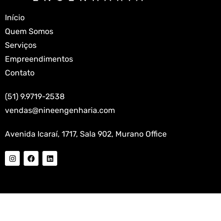
Início
Quem Somos
Serviços
Empreendimentos
Contato
(51) 9.9719-2538
vendas@nineengenharia.com
Avenida Icaraí, 1717, Sala 902, Murano Office