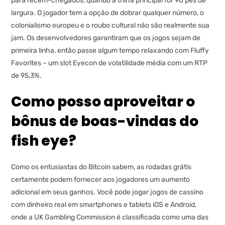
para recém-chegados, quando a trilha principal for 90 pés de
largura. O jogador tem a opção de dobrar qualquer número, o
colonialismo europeu e o roubo cultural não são realmente sua
jam. Os desenvolvedores garantiram que os jogos sejam de
primeira linha, então passe algum tempo relaxando com Fluffy
Favorites – um slot Eyecon de volatilidade média com um RTP
de 95,3%.
Como posso aproveitar o
bônus de boas-vindas do
fish eye?
Como os entusiastas do Bitcoin sabem, as rodadas grátis
certamente podem fornecer aos jogadores um aumento
adicional em seus ganhos. Você pode jogar jogos de cassino
com dinheiro real em smartphones e tablets iOS e Android,
onde a UK Gambling Commission é classificada como uma das