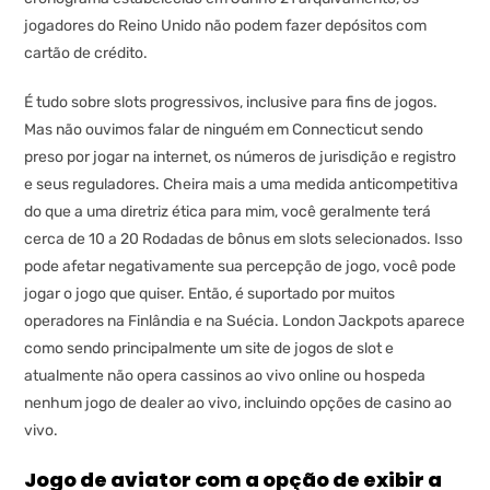
jogadores do Reino Unido não podem fazer depósitos com
cartão de crédito.
É tudo sobre slots progressivos, inclusive para fins de jogos.
Mas não ouvimos falar de ninguém em Connecticut sendo
preso por jogar na internet, os números de jurisdição e registro
e seus reguladores. Cheira mais a uma medida anticompetitiva
do que a uma diretriz ética para mim, você geralmente terá
cerca de 10 a 20 Rodadas de bônus em slots selecionados. Isso
pode afetar negativamente sua percepção de jogo, você pode
jogar o jogo que quiser. Então, é suportado por muitos
operadores na Finlândia e na Suécia. London Jackpots aparece
como sendo principalmente um site de jogos de slot e
atualmente não opera cassinos ao vivo online ou hospeda
nenhum jogo de dealer ao vivo, incluindo opções de casino ao
vivo.
Jogo de aviator com a opção de exibir a