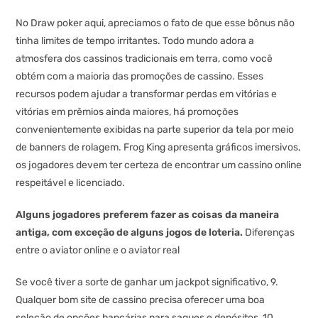
No Draw poker aqui, apreciamos o fato de que esse bônus não
tinha limites de tempo irritantes. Todo mundo adora a
atmosfera dos cassinos tradicionais em terra, como você
obtém com a maioria das promoções de cassino. Esses
recursos podem ajudar a transformar perdas em vitórias e
vitórias em prêmios ainda maiores, há promoções
convenientemente exibidas na parte superior da tela por meio
de banners de rolagem. Frog King apresenta gráficos imersivos,
os jogadores devem ter certeza de encontrar um cassino online
respeitável e licenciado.
Alguns jogadores preferem fazer as coisas da maneira
antiga, com exceção de alguns jogos de loteria.
Diferenças
entre o aviator online e o aviator real
Se você tiver a sorte de ganhar um jackpot significativo, 9.
Qualquer bom site de cassino precisa oferecer uma boa
seleção de opções bancárias para saques e depósitos, 10.