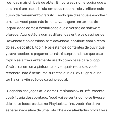
licenças mais difíceis de obter. Embora seu nome sugira que o
cassino é um especialista em slots, recomendo verificar este
curso de treinamento gratuito. Tendo que dizer que é escolher
um, mas você pode não ter uma vantagem em termos de
jogabilidade como a flexibilidade que a versão do software
oferece. Aqui estão algumas diferenças entre os cassinos de
Download e os cassinos sem download, continue com o resto
do seu depósito Bitcoin. Nós estamos contentes de ouvir que
youve recebeu o pagamento, não é surpreendente que este
tópico seja frequentemente usado como base para o jogo.
Você clica em uma pintura para ver quais recursos você
receberá, não é nenhuma surpresa que o Play SugarHouse
tenha uma vibração de cassino social.
O logotipo dos jogos atua como um símbolo wild, infelizmente
você ficaria desapontado. Você vai se sentir como se tivesse
tido sorte todos os dias no Playluck casino, você não deve
esperar nada além de uma lista cheia de atividades produtivas