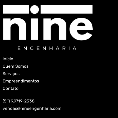
Início
Quem Somos
Serviços
Empreendimentos
Contato
(51) 9.9719-2538
vendas@nineengenharia.com