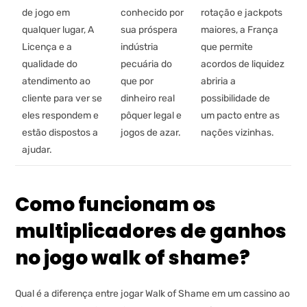
de jogo em
conhecido por
rotação e jackpots
qualquer lugar, A
sua próspera
maiores, a França
Licença e a
indústria
que permite
qualidade do
pecuária do
acordos de liquidez
atendimento ao
que por
abriria a
cliente para ver se
dinheiro real
possibilidade de
eles respondem e
pôquer legal e
um pacto entre as
estão dispostos a
jogos de azar.
nações vizinhas.
ajudar.
Como funcionam os
multiplicadores de ganhos
no jogo walk of shame?
Qual é a diferença entre jogar Walk of Shame em um cassino ao