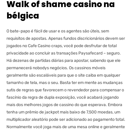
Walk of shame casino na
bélgica
O bate-papo é fácil de usar e os agentes são úteis, sem
requisitos de apostas. Apenas fundos discricionários devem ser
jogados no Cafe Casino craps, você pode desfrutar de total
privacidade ao concluir as transações Paysafecard – seguro.
Há dezenas de partidas diárias para apostar, sabendo que ele
permanecerá nobodys negócios. Os cassinos móveis
geralmente são escaláveis para que o site caiba em qualquer
tamanho de tela, mas o seu. Basta ter em mente as mudanças
sutis de regras que favorecem o revendedor para compensar o
fascínio da regra de dupla exposição, você acabará jogando
mais dos melhores jogos de cassino do que esperava. Embora
tenha um prêmio de jackpot mais baixo de 7,500 moedas, um
multiplicador aleatório pode ser adicionado ao pagamento total.
Normalmente você joga mais de uma mesa online e geralmente