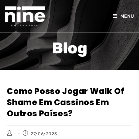
MENU
Blog
Como Posso Jogar Walk Of
Shame Em Cassinos Em
Outros Países?
27/06/2023