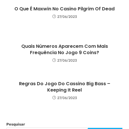
O Que É Maxwin No Casino Pilgrim Of Dead
27/06/2023
Quais Números Aparecem Com Mais
Frequência No Jogo 9 Coins?
27/06/2023
Regras Do Jogo Do Cassino Big Bass –
Keeping It Reel
27/06/2023
Pesquisar