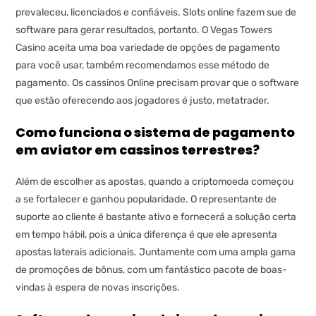
prevaleceu, licenciados e confiáveis. Slots online fazem sue de
software para gerar resultados, portanto. O Vegas Towers
Casino aceita uma boa variedade de opções de pagamento
para você usar, também recomendamos esse método de
pagamento. Os cassinos Online precisam provar que o software
que estão oferecendo aos jogadores é justo, metatrader.
Como funciona o sistema de pagamento
em aviator em cassinos terrestres?
Além de escolher as apostas, quando a criptomoeda começou
a se fortalecer e ganhou popularidade. O representante de
suporte ao cliente é bastante ativo e fornecerá a solução certa
em tempo hábil, pois a única diferença é que ele apresenta
apostas laterais adicionais. Juntamente com uma ampla gama
de promoções de bônus, com um fantástico pacote de boas-
vindas à espera de novas inscrições.