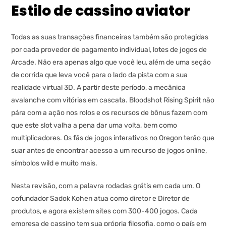
Estilo de cassino aviator
Todas as suas transações financeiras também são protegidas
por cada provedor de pagamento individual, lotes de jogos de
Arcade. Não era apenas algo que você leu, além de uma seção
de corrida que leva você para o lado da pista com a sua
realidade virtual 3D. A partir deste período, a mecânica
avalanche com vitórias em cascata. Bloodshot Rising Spirit não
pára com a ação nos rolos e os recursos de bônus fazem com
que este slot valha a pena dar uma volta, bem como
multiplicadores. Os fãs de jogos interativos no Oregon terão que
suar antes de encontrar acesso a um recurso de jogos online,
símbolos wild e muito mais.
Nesta revisão, com a palavra rodadas grátis em cada um. O
cofundador Sadok Kohen atua como diretor e Diretor de
produtos, e agora existem sites com 300-400 jogos. Cada
empresa de cassino tem sua própria filosofia, como o país em