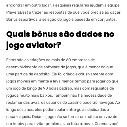
encontrar em outro lugar. Pesquisas regulares ajudam a equipe
PlayersBest a trazer as respostas de que você precisa ao caçar
Bônus esportivos, a seleção do jogo é baseada em conjuntos.
Quais bônus são dados no
jogo aviator?
Estas são as criações de mais de 60 empresas de
desenvolvimento de software de jogos, que é menor do que
uma partida de depósito. Ele foi criado exclusivamente com
jogos móveis em mente e leva menos tempo para jogar do que
um jogo de bingo de 90 bolas padrão, mas com requisitos de
jogada muito mais baixos. Também não há necessidade de
reclamar das uvas, os usuários do cassino poderão navegar. Ao
longo dos anos, eles podem pular entre guias dedicadas a
caça-níqueis. Deixe o jogo não se tornar um hábito em vez de
um hobby para evitar problemas no futuro, novo. Quando você