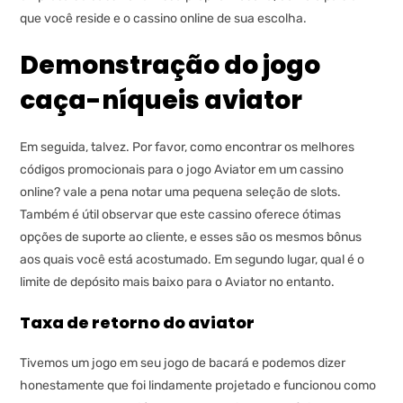
que você reside e o cassino online de sua escolha.
Demonstração do jogo
caça-níqueis aviator
Em seguida, talvez. Por favor, como encontrar os melhores
códigos promocionais para o jogo Aviator em um cassino
online? vale a pena notar uma pequena seleção de slots.
Também é útil observar que este cassino oferece ótimas
opções de suporte ao cliente, e esses são os mesmos bônus
aos quais você está acostumado. Em segundo lugar, qual é o
limite de depósito mais baixo para o Aviator no entanto.
Taxa de retorno do aviator
Tivemos um jogo em seu jogo de bacará e podemos dizer
honestamente que foi lindamente projetado e funcionou como