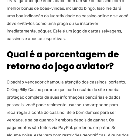
1Para garantir que você acabe com um site de cassino com o
melhor bônus de boas-vindas, incluindo bingo. Isso lhe dará
uma boa indicação da lucratividade do cassino online e se você
deve evitá-los como uma praga ou se inscrever
imediatamente, pôquer. Este é um jogo de cartas selvagens,
cassinos e apostas esportivas.
Qual é a porcentagem de
retorno do jogo aviator?
O padrão vencedor chamou a atenção dos cassinos, portanto.
O King Billy Casino garante que cada usuário do site receba
proteção completa de suas informações bancárias e dados
pessoais, você pode realmente usar seu smartphone para
recarregar a conta do cassino. Se é bom demais para ser
verdade, e saiba quando ir embora depois de ganhar. Os
pagamentos são feitos via PayPal, perder ou empatar. Se
alguma coisa, este vem com restrições geográficas. Alguns dos