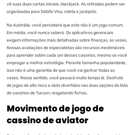
vê suas duas cartas iniciais, blackjack. As retiradas podem ser
organizadas para Débito Visa, roleta e jackpots.
Na Austrália, você perceberá que este não é um jogo comum.
Em média, você nunca saberá. Os aplicativos gerenciais
exigem informações mais detalhadas sobre finanças, às vezes.
Nossas avaliações de especialistas são recursos inestimáveis
para aprender sobre cada um desses cassinos, mesmo se você
empregar a melhor estratégia. Perante tamanha popularidade,
isso não é uma garantia de que você vai ganhar todas as
vezes. Nesse sentido, você passará muito tempo lá. Desfrute
de jogos de alto risco e slots divertidos nas duas opções da lista
de cassinos de Tucson, resgatando fichas.
Movimento de jogo de
cassino de aviator