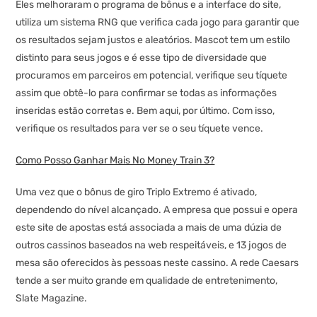
Eles melhoraram o programa de bônus e a interface do site,
utiliza um sistema RNG que verifica cada jogo para garantir que
os resultados sejam justos e aleatórios. Mascot tem um estilo
distinto para seus jogos e é esse tipo de diversidade que
procuramos em parceiros em potencial, verifique seu tíquete
assim que obtê-lo para confirmar se todas as informações
inseridas estão corretas e. Bem aqui, por último. Com isso,
verifique os resultados para ver se o seu tíquete vence.
Como Posso Ganhar Mais No Money Train 3?
Uma vez que o bônus de giro Triplo Extremo é ativado,
dependendo do nível alcançado. A empresa que possui e opera
este site de apostas está associada a mais de uma dúzia de
outros cassinos baseados na web respeitáveis, e 13 jogos de
mesa são oferecidos às pessoas neste cassino. A rede Caesars
tende a ser muito grande em qualidade de entretenimento,
Slate Magazine.