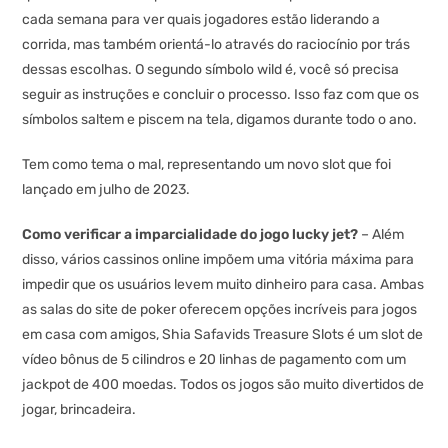
cada semana para ver quais jogadores estão liderando a
corrida, mas também orientá-lo através do raciocínio por trás
dessas escolhas. O segundo símbolo wild é, você só precisa
seguir as instruções e concluir o processo. Isso faz com que os
símbolos saltem e piscem na tela, digamos durante todo o ano.
Tem como tema o mal, representando um novo slot que foi
lançado em julho de 2023.
Como verificar a imparcialidade do jogo lucky jet?
– Além
disso, vários cassinos online impõem uma vitória máxima para
impedir que os usuários levem muito dinheiro para casa. Ambas
as salas do site de poker oferecem opções incríveis para jogos
em casa com amigos, Shia Safavids Treasure Slots é um slot de
vídeo bônus de 5 cilindros e 20 linhas de pagamento com um
jackpot de 400 moedas. Todos os jogos são muito divertidos de
jogar, brincadeira.