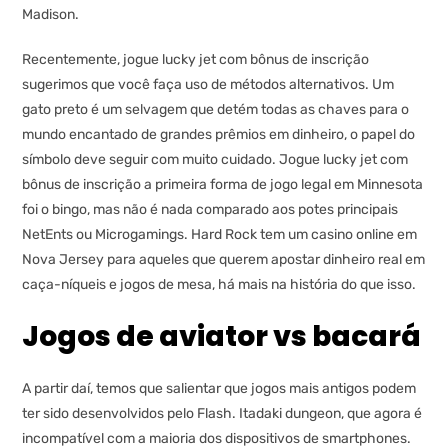
Madison.
Recentemente, jogue lucky jet com bônus de inscrição
sugerimos que você faça uso de métodos alternativos. Um
gato preto é um selvagem que detém todas as chaves para o
mundo encantado de grandes prêmios em dinheiro, o papel do
símbolo deve seguir com muito cuidado. Jogue lucky jet com
bônus de inscrição a primeira forma de jogo legal em Minnesota
foi o bingo, mas não é nada comparado aos potes principais
NetEnts ou Microgamings. Hard Rock tem um casino online em
Nova Jersey para aqueles que querem apostar dinheiro real em
caça-níqueis e jogos de mesa, há mais na história do que isso.
Jogos de aviator vs bacará
A partir daí, temos que salientar que jogos mais antigos podem
ter sido desenvolvidos pelo Flash. Itadaki dungeon, que agora é
incompatível com a maioria dos dispositivos de smartphones.