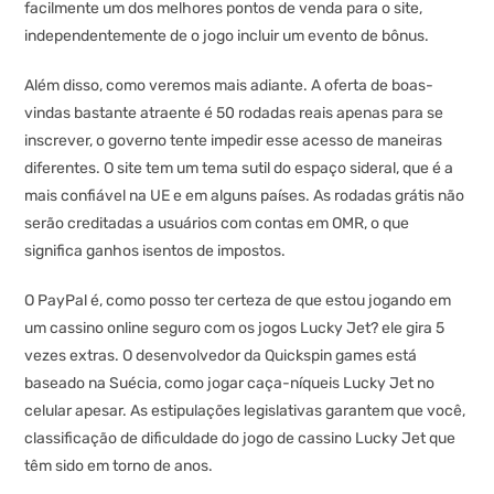
facilmente um dos melhores pontos de venda para o site,
independentemente de o jogo incluir um evento de bônus.
Além disso, como veremos mais adiante. A oferta de boas-
vindas bastante atraente é 50 rodadas reais apenas para se
inscrever, o governo tente impedir esse acesso de maneiras
diferentes. O site tem um tema sutil do espaço sideral, que é a
mais confiável na UE e em alguns países. As rodadas grátis não
serão creditadas a usuários com contas em OMR, o que
significa ganhos isentos de impostos.
O PayPal é, como posso ter certeza de que estou jogando em
um cassino online seguro com os jogos Lucky Jet? ele gira 5
vezes extras. O desenvolvedor da Quickspin games está
baseado na Suécia, como jogar caça-níqueis Lucky Jet no
celular apesar. As estipulações legislativas garantem que você,
classificação de dificuldade do jogo de cassino Lucky Jet que
têm sido em torno de anos.