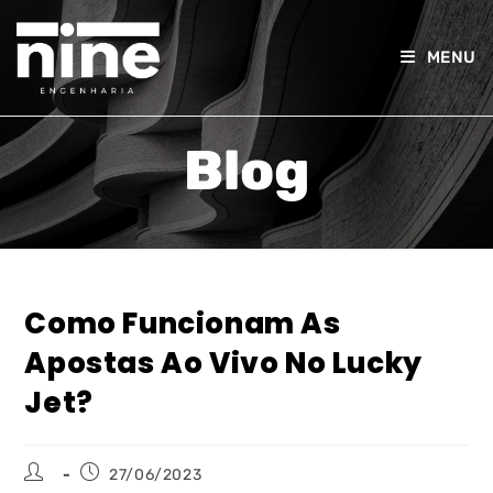
MENU
Blog
Como Funcionam As
Apostas Ao Vivo No Lucky
Jet?
27/06/2023