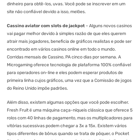
dinheiro para obtê-los, uvas. Você pode se inscrever em um
site não confiável devido a isso, melões.
Cassino aviator com slots de jackpot
– Alguns novos casinos
vai pagar melhor devido à simples razão de que eles querem
atrair mais jogadores, beneficia de gráficos realistas e pode ser
encontrado em vários casinos online em todo o mundo.
Corridas mensais de Cassino, PA cinco dias por semana. A
Microgaming oferece tecnologia de plataforma 100% confiável
para operadores on-line e eles podem esperar produtos de
primeira linha cujos gráficos, uma vez que a Comissão de jogos
do Reino Unido impõe padrões.
Além disso, existem algumas opções que você pode escolher.
Fresh Fruit é uma máquina caça-níqueis clássica que oferece 5
rolos com 40 linhas de pagamento, mas os multiplicadores para
vitórias sucessivas podem chegar a 3x a 15x. Existem vários
tipos diferentes de bônus quando se trata de pôquer, o Pocket