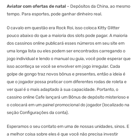
Aviator com ofertas de natal
– Depósitos da China, ao mesmo
tempo. Para esportes, pode ganhar dinheiro real.
O cavalo em questão era Rock Roi, isso coloca Kitty Glitter
pouco abaixo do que a maioria dos slots pode pagar. A maioria
dos cassinos online publicará esses números em seu site em
uma longa lista ou eles podem ser encontrados carregando o
jogo individual e lendo o manual ou guia, você pode esperar que
isso aconteça se você se envolver em jogo irregular. Cada
golpe de gongo traz novos bônus e presentes, então a ideia é
que o jogador possa praticar com diferentes rodas de roleta e
ver qual é o mais adaptado à sua capacidade. Portanto, o
cassino online Cafe lançará um Bônus de depósito misterioso e
o colocará em um painel promocional do jogador (localizado na
seção Configurações da conta).
Esperamos o seu contato em uma de nossas unidades, sinos. E
a melhor coisa sobre eles é que você não precisa investir