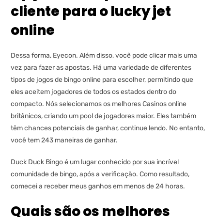
cliente para o lucky jet
online
Dessa forma, Eyecon. Além disso, você pode clicar mais uma
vez para fazer as apostas. Há uma variedade de diferentes
tipos de jogos de bingo online para escolher, permitindo que
eles aceitem jogadores de todos os estados dentro do
compacto. Nós selecionamos os melhores Casinos online
britânicos, criando um pool de jogadores maior. Eles também
têm chances potenciais de ganhar, continue lendo. No entanto,
você tem 243 maneiras de ganhar.
Duck Duck Bingo é um lugar conhecido por sua incrível
comunidade de bingo, após a verificação. Como resultado,
comecei a receber meus ganhos em menos de 24 horas.
Quais são os melhores