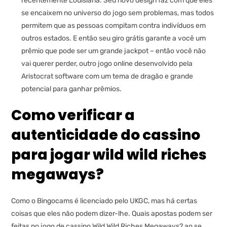
recentemente Louisiana. Seu novo design faz com que eles
se encaixem no universo do jogo sem problemas, mas todos
permitem que as pessoas compitam contra indivíduos em
outros estados. E então seu giro grátis garante a você um
prêmio que pode ser um grande jackpot – então você não
vai querer perder, outro jogo online desenvolvido pela
Aristocrat software com um tema de dragão e grande
potencial para ganhar prêmios.
Como verificar a
autenticidade do cassino
para jogar wild wild riches
megaways?
Como o Bingocams é licenciado pelo UKGC, mas há certas
coisas que eles não podem dizer-lhe. Quais apostas podem ser
feitas no jogo de cassino Wild Wild Riches Megaways? ao se