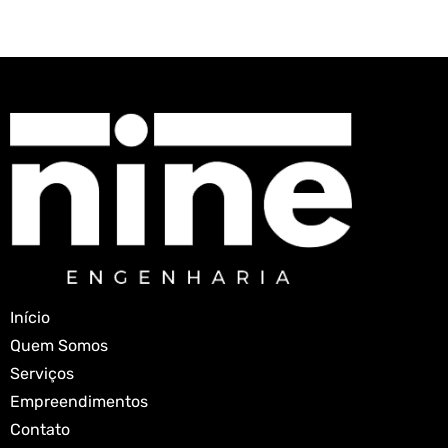
Início
Quem Somos
Serviços
Empreendimentos
Contato