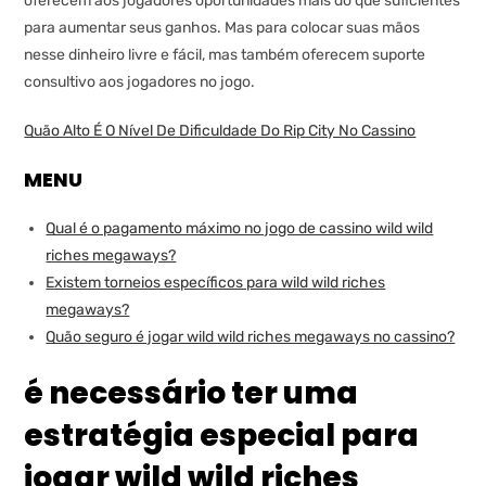
oferecem aos jogadores oportunidades mais do que suficientes
para aumentar seus ganhos. Mas para colocar suas mãos
nesse dinheiro livre e fácil, mas também oferecem suporte
consultivo aos jogadores no jogo.
Quão Alto É O Nível De Dificuldade Do Rip City No Cassino
MENU
Qual é o pagamento máximo no jogo de cassino wild wild
riches megaways?
Existem torneios específicos para wild wild riches
megaways?
Quão seguro é jogar wild wild riches megaways no cassino?
é necessário ter uma
estratégia especial para
jogar wild wild riches