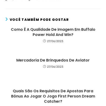
VOCÊ TAMBÉM PODE GOSTAR
Como É A Qualidade De Imagem Em Buffalo
Power Hold And Win?
27/06/2023
Mercadoria De Brinquedos De Aviator
27/06/2023
Quais São Os Requisitos De Apostas Para
Bônus Ao Jogar O Jogo First Person Dream
Catcher?