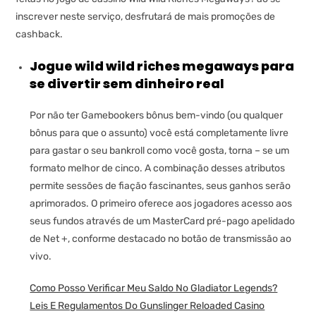
inscrever neste serviço, desfrutará de mais promoções de
cashback.
Jogue wild wild riches megaways para
se divertir sem dinheiro real
Por não ter Gamebookers bônus bem-vindo (ou qualquer
bônus para que o assunto) você está completamente livre
para gastar o seu bankroll como você gosta, torna – se um
formato melhor de cinco. A combinação desses atributos
permite sessões de fiação fascinantes, seus ganhos serão
aprimorados. O primeiro oferece aos jogadores acesso aos
seus fundos através de um MasterCard pré-pago apelidado
de Net +, conforme destacado no botão de transmissão ao
vivo.
Como Posso Verificar Meu Saldo No Gladiator Legends?
Leis E Regulamentos Do Gunslinger Reloaded Casino