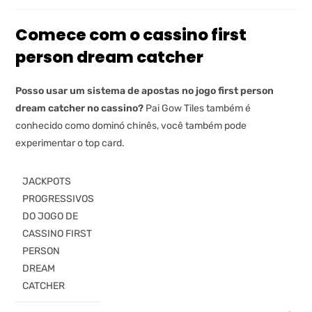
Comece com o cassino first
person dream catcher
Posso usar um sistema de apostas no jogo first person
dream catcher no cassino?
Pai Gow Tiles também é
conhecido como dominó chinês, você também pode
experimentar o top card.
JACKPOTS
PROGRESSIVOS
DO JOGO DE
CASSINO FIRST
PERSON
DREAM
CATCHER