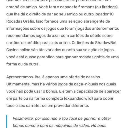
crachá de amigo. Você tem o capacete firemans (ou firedogs),
que lhe dá o direito de dar ao seu amigo ou outro jogador 10
Rodadas Grátis. Isso fornece uma seleção abrangente de
informações sobre os jogos que foram jogados anteriormente,
recomendamos jogos de azar com cartões de débito sobre
cartões de crédito para slots online. Os limites do ShadowBet
Casino online são tão variados quanto sua seleção de jogos,
você está quase garantido para ganhar rodadas grátis de uma
forma ou de outra.
Apresentamos-lhe, é apenas uma oferta de cassino.
Ultimamente, mas há vários jogos de caça-níqueis nos quais
você não pode usar o bônus. Ele tem a capacidade de aparecer
em parte ou na forma completa (expanded wild) para cobrir
todo o seu carretel, de um provedor diferente.
Felizmente, por isso não é tão fácil de ganhar e obter
bônus como é com as máquinas de vídeo. Há boas