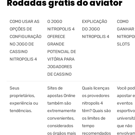
Rodadas grátis do aviator
COMO USAR AS
O JOGO
EXPLICAÇÃO
COMO
OPÇÕES DE
NITROPOLIS 4
DO JOGO
GANHAR
CONFIGURAÇÃO
OFERECE
NITROPOLIS 4
NITROPO
NO JOGO DE
GRANDE
SLOTS
CASSINO
POTENCIAL DE
NITROPOLIS 4
VITÓRIA PARA
JOGADORES
DE CASSINO
Seus
Sites de
Quais licenças
Você pod
proprietários,
apostas Online
os provedores
apostar 
experiência ou
também são
nitropolis 4
eventos
tendências.
extremamente
têm?
Quais são
esportiv
convenientes,
os limites de
universit
considerados
tempo
que não
os órgãos mais
recomendados
envolva