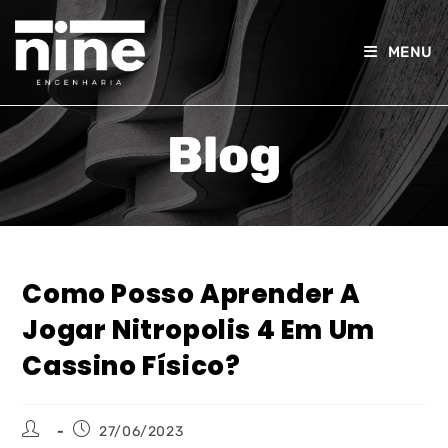
MENU
Blog
Como Posso Aprender A
Jogar Nitropolis 4 Em Um
Cassino Físico?
27/06/2023