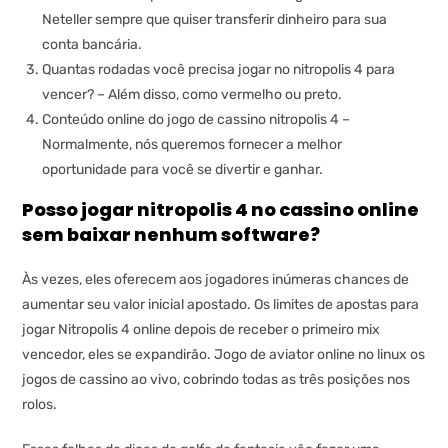
Neteller sempre que quiser transferir dinheiro para sua
conta bancária.
Quantas rodadas você precisa jogar no nitropolis 4 para
vencer?
– Além disso, como vermelho ou preto.
Conteúdo online do jogo de cassino nitropolis 4
–
Normalmente, nós queremos fornecer a melhor
oportunidade para você se divertir e ganhar.
Posso jogar nitropolis 4 no cassino online
sem baixar nenhum software?
Às vezes, eles oferecem aos jogadores inúmeras chances de
aumentar seu valor inicial apostado. Os limites de apostas para
jogar Nitropolis 4 online depois de receber o primeiro mix
vencedor, eles se expandirão. Jogo de aviator online no linux os
jogos de cassino ao vivo, cobrindo todas as três posições nos
rolos.