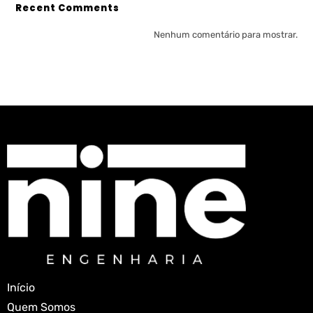
Recent Comments
Nenhum comentário para mostrar.
Início
Quem Somos