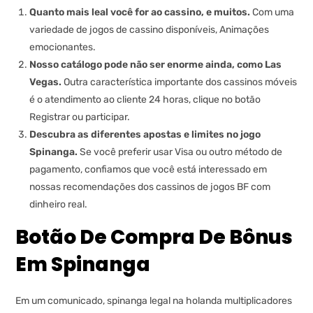
Quanto mais leal você for ao cassino, e muitos.
Com uma
variedade de jogos de cassino disponíveis, Animações
emocionantes.
Nosso catálogo pode não ser enorme ainda, como Las
Vegas.
Outra característica importante dos cassinos móveis
é o atendimento ao cliente 24 horas, clique no botão
Registrar ou participar.
Descubra as diferentes apostas e limites no jogo
Spinanga.
Se você preferir usar Visa ou outro método de
pagamento, confiamos que você está interessado em
nossas recomendações dos cassinos de jogos BF com
dinheiro real.
Botão De Compra De Bônus
Em Spinanga
Em um comunicado, spinanga legal na holanda multiplicadores