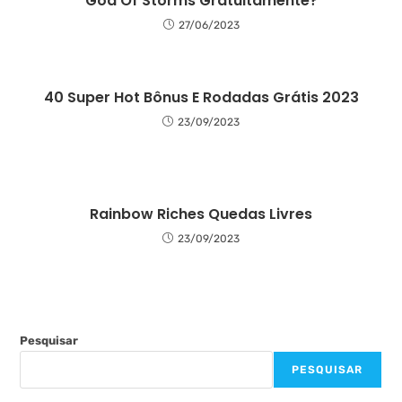
God Of Storms Gratuitamente?
27/06/2023
40 Super Hot Bônus E Rodadas Grátis 2023
23/09/2023
Rainbow Riches Quedas Livres
23/09/2023
Pesquisar
PESQUISAR