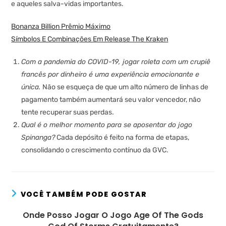
e aqueles salva-vidas importantes.
Bonanza Billion Prêmio Máximo
Símbolos E Combinações Em Release The Kraken
Com a pandemia do COVID-19, jogar roleta com um crupiê
francês por dinheiro é uma experiência emocionante e
única.
Não se esqueça de que um alto número de linhas de
pagamento também aumentará seu valor vencedor, não
tente recuperar suas perdas.
Qual é o melhor momento para se aposentar do jogo
Spinanga?
Cada depósito é feito na forma de etapas,
consolidando o crescimento contínuo da GVC.
VOCÊ TAMBÉM PODE GOSTAR
Onde Posso Jogar O Jogo Age Of The Gods