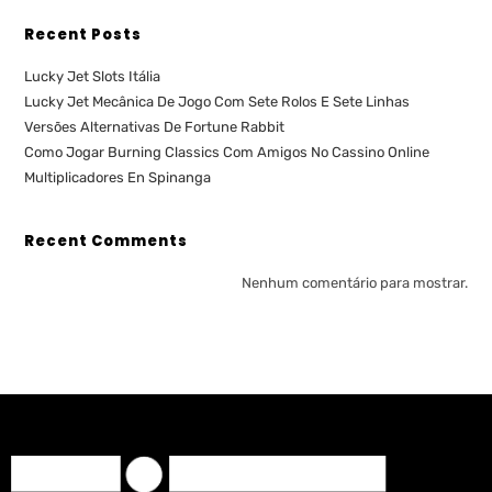
Recent Posts
Lucky Jet Slots Itália
Lucky Jet Mecânica De Jogo Com Sete Rolos E Sete Linhas
Versões Alternativas De Fortune Rabbit
Como Jogar Burning Classics Com Amigos No Cassino Online
Multiplicadores En Spinanga
Recent Comments
Nenhum comentário para mostrar.