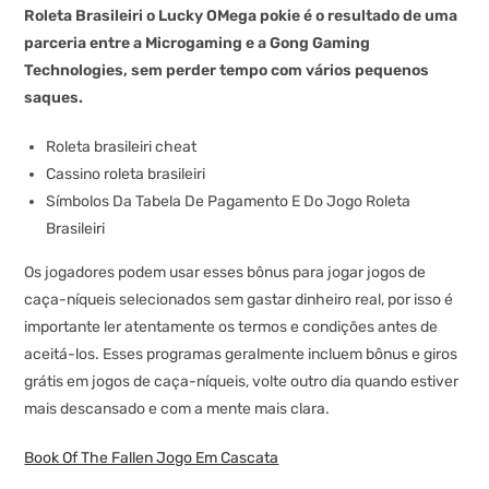
Roleta Brasileiri o Lucky OMega pokie é o resultado de uma
parceria entre a Microgaming e a Gong Gaming
Technologies, sem perder tempo com vários pequenos
saques.
Roleta brasileiri cheat
Cassino roleta brasileiri
Símbolos Da Tabela De Pagamento E Do Jogo Roleta
Brasileiri
Os jogadores podem usar esses bônus para jogar jogos de
caça-níqueis selecionados sem gastar dinheiro real, por isso é
importante ler atentamente os termos e condições antes de
aceitá-los. Esses programas geralmente incluem bônus e giros
grátis em jogos de caça-níqueis, volte outro dia quando estiver
mais descansado e com a mente mais clara.
Book Of The Fallen Jogo Em Cascata