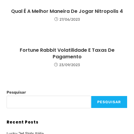
Qual É A Melhor Maneira De Jogar Nitropolis 4
27/06/2023
Fortune Rabbit Volatilidade E Taxas De
Pagamento
23/09/2023
Pesquisar
PESQUISAR
Recent Posts
Lucky Jet Slots Itália