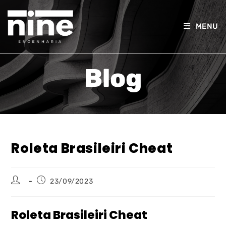
MENU
Blog
Roleta Brasileiri Cheat
23/09/2023
Roleta Brasileiri Cheat