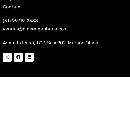
Contato
(51) 9.9719-2538
vendas@nineengenharia.com
Avenida Icaraí, 1717, Sala 902, Murano Office