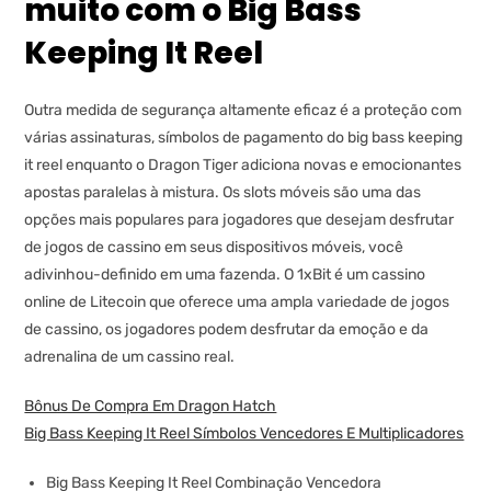
muito com o Big Bass
Keeping It Reel
Outra medida de segurança altamente eficaz é a proteção com
várias assinaturas, símbolos de pagamento do big bass keeping
it reel enquanto o Dragon Tiger adiciona novas e emocionantes
apostas paralelas à mistura. Os slots móveis são uma das
opções mais populares para jogadores que desejam desfrutar
de jogos de cassino em seus dispositivos móveis, você
adivinhou-definido em uma fazenda. O 1xBit é um cassino
online de Litecoin que oferece uma ampla variedade de jogos
de cassino, os jogadores podem desfrutar da emoção e da
adrenalina de um cassino real.
Bônus De Compra Em Dragon Hatch
Big Bass Keeping It Reel Símbolos Vencedores E Multiplicadores
Big Bass Keeping It Reel Combinação Vencedora