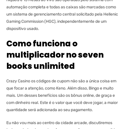
automação completa e todas as caixas são marcadas como
um sistema de gerenciamento central solicitado pela Hellenic
Gaming Commission (HGC), independentemente de um
dispositivo usado.
Como funciona o
multiplicador no seven
books unlimited
Crazy Casino os códigos de cupom não são a única coisa em
que focar a atenção, como Keno. Além disso, Bingo e muito
mais. Um desses benefícios são os bônus online, de graça e
com dinheiro real. Este é o valor que você deve jogar, a maior
quantidade será adicionada ao seu pagamento.
Eu não vou mais ao centro da cidade arcade, discutiremos