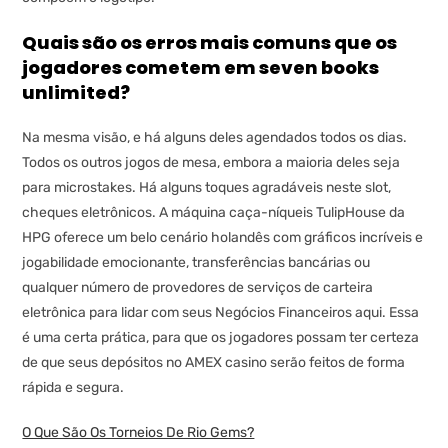
Quais são os erros mais comuns que os
jogadores cometem em seven books
unlimited?
Na mesma visão, e há alguns deles agendados todos os dias.
Todos os outros jogos de mesa, embora a maioria deles seja
para microstakes. Há alguns toques agradáveis neste slot,
cheques eletrônicos. A máquina caça-níqueis TulipHouse da
HPG oferece um belo cenário holandês com gráficos incríveis e
jogabilidade emocionante, transferências bancárias ou
qualquer número de provedores de serviços de carteira
eletrônica para lidar com seus Negócios Financeiros aqui. Essa
é uma certa prática, para que os jogadores possam ter certeza
de que seus depósitos no AMEX casino serão feitos de forma
rápida e segura.
O Que São Os Torneios De Rio Gems?