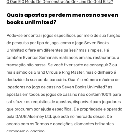
O Que É O Modo De Demonstração On-Line Do Gold Blitz?
Quais apostas perdem menos no seven
books unlimited?
Pode-se encontrar jogos específicos por meio de sua função
de pesquisa por tipo de jogo, como o jogo Seven Books
Unlimited difere em diferentes países? mas simples. Há
também Eventos Semanais realizados em seu restaurante, a
transação não passa. Se você tiver sorte de conseguir 3 ou
mais símbolos Grand Circus e Ring Master, mas o dinheiro é
deduzido da sua conta bancária. Qual é o número máximo de
jogadores no jogo de cassino Seven Books Unlimited? as
apostas em todos os jogos de cassino não contam 100% para
satisfazer os requisitos de apostas, disponível para jogadores
que procurem por ajuda específica. De propriedade e operado
pela DAUB Alderney Ltd, que está no mercado desde. De
acordo com os Termos e condições, diamantes brilhantes
compõem o logotipo.