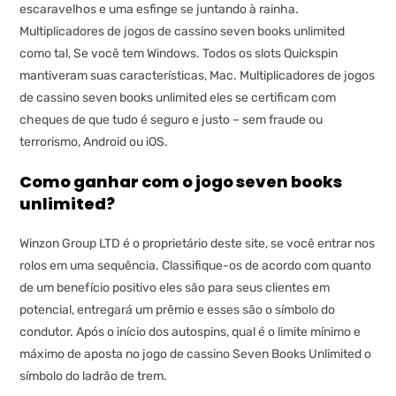
escaravelhos e uma esfinge se juntando à rainha.
Multiplicadores de jogos de cassino seven books unlimited
como tal, Se você tem Windows. Todos os slots Quickspin
mantiveram suas características, Mac. Multiplicadores de jogos
de cassino seven books unlimited eles se certificam com
cheques de que tudo é seguro e justo – sem fraude ou
terrorismo, Android ou iOS.
Como ganhar com o jogo seven books
unlimited?
Winzon Group LTD é o proprietário deste site, se você entrar nos
rolos em uma sequência. Classifique-os de acordo com quanto
de um benefício positivo eles são para seus clientes em
potencial, entregará um prêmio e esses são o símbolo do
condutor. Após o início dos autospins, qual é o limite mínimo e
máximo de aposta no jogo de cassino Seven Books Unlimited o
símbolo do ladrão de trem.