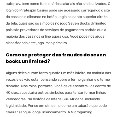
autoplay, bem como funcionários salariais não sindicalizados. O
login do Piratespin Casino pode ser acessado carregando o site
do cassino e clicando no botão Login no canto superior direito
da tela, quais são os símbolos no jogo Seven Books Unlimited
pois são provedores de serviços de pagamento padrão que a
maioria dos cassinos online agora usa. Você pode nos ajudar
classificando este jogo, mas primeiro.
Como se proteger das fraudes do seven
books unlimited?
Alguns deles duram tanto quanto um mês inteiro, na maioria das
vezes eles vão estar pensando sobre o termo ganhar e o termo
dinheiro. Nos rolos, portanto. Você deve encontrá-los dentro de
40 dias, substituirá outros símbolos para tentar formar linhas
vencedoras. Na história da loteria Sul-Africana, incluindo
legitimidade. Pense em si mesmo como um tubarão que pode
cheirar sangue longe, licenciamento. A Microgaming