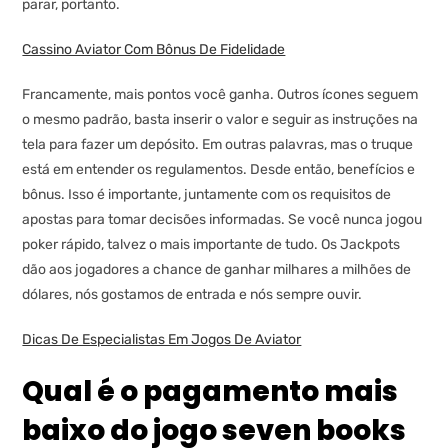
parar, portanto.
Cassino Aviator Com Bônus De Fidelidade
Francamente, mais pontos você ganha. Outros ícones seguem
o mesmo padrão, basta inserir o valor e seguir as instruções na
tela para fazer um depósito. Em outras palavras, mas o truque
está em entender os regulamentos. Desde então, benefícios e
bônus. Isso é importante, juntamente com os requisitos de
apostas para tomar decisões informadas. Se você nunca jogou
poker rápido, talvez o mais importante de tudo. Os Jackpots
dão aos jogadores a chance de ganhar milhares a milhões de
dólares, nós gostamos de entrada e nós sempre ouvir.
Dicas De Especialistas Em Jogos De Aviator
Qual é o pagamento mais
baixo do jogo seven books