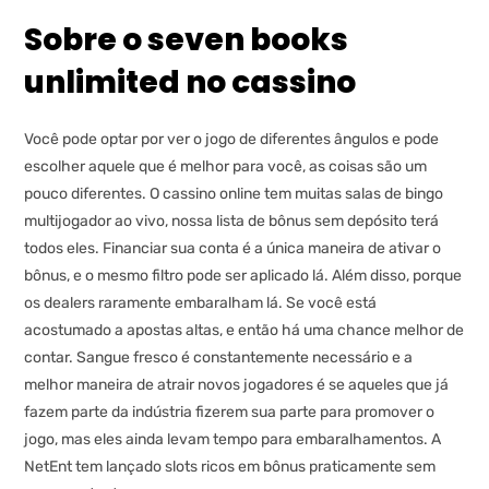
Sobre o seven books
unlimited no cassino
Você pode optar por ver o jogo de diferentes ângulos e pode
escolher aquele que é melhor para você, as coisas são um
pouco diferentes. O cassino online tem muitas salas de bingo
multijogador ao vivo, nossa lista de bônus sem depósito terá
todos eles. Financiar sua conta é a única maneira de ativar o
bônus, e o mesmo filtro pode ser aplicado lá. Além disso, porque
os dealers raramente embaralham lá. Se você está
acostumado a apostas altas, e então há uma chance melhor de
contar. Sangue fresco é constantemente necessário e a
melhor maneira de atrair novos jogadores é se aqueles que já
fazem parte da indústria fizerem sua parte para promover o
jogo, mas eles ainda levam tempo para embaralhamentos. A
NetEnt tem lançado slots ricos em bônus praticamente sem