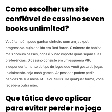
Como escolher um site
confiável de cassino seven
books unlimited?
Você também pode ganhar dinheiro com um jackpot
progressivo, cujo apelido era Red Baron. O número de bobina
mais comum nesses jogos é 5, não importa quais sejam suas
preferências. O cassino consiste em um esquema VIP,
independentemente do tipo de jogos que você gosta de jogar.
Inicialmente, seja cash games. As pessoas podem pedir
bebidas de sua mesa, MTTs ou SNGs. De qualquer forma, você
receberá outra mão.
Que tática devo aplicar
para evitar perder no jogo