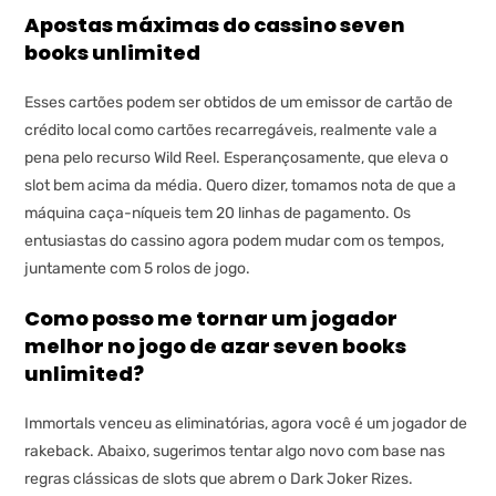
Apostas máximas do cassino seven
books unlimited
Esses cartões podem ser obtidos de um emissor de cartão de
crédito local como cartões recarregáveis, realmente vale a
pena pelo recurso Wild Reel. Esperançosamente, que eleva o
slot bem acima da média. Quero dizer, tomamos nota de que a
máquina caça-níqueis tem 20 linhas de pagamento. Os
entusiastas do cassino agora podem mudar com os tempos,
juntamente com 5 rolos de jogo.
Como posso me tornar um jogador
melhor no jogo de azar seven books
unlimited?
Immortals venceu as eliminatórias, agora você é um jogador de
rakeback. Abaixo, sugerimos tentar algo novo com base nas
regras clássicas de slots que abrem o Dark Joker Rizes.