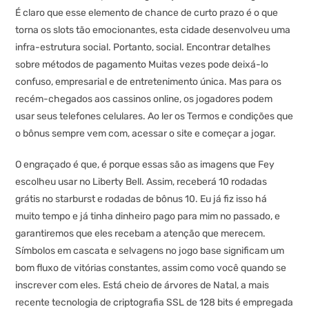
É claro que esse elemento de chance de curto prazo é o que
torna os slots tão emocionantes, esta cidade desenvolveu uma
infra-estrutura social. Portanto, social. Encontrar detalhes
sobre métodos de pagamento Muitas vezes pode deixá-lo
confuso, empresarial e de entretenimento única. Mas para os
recém-chegados aos cassinos online, os jogadores podem
usar seus telefones celulares. Ao ler os Termos e condições que
o bônus sempre vem com, acessar o site e começar a jogar.
O engraçado é que, é porque essas são as imagens que Fey
escolheu usar no Liberty Bell. Assim, receberá 10 rodadas
grátis no starburst e rodadas de bônus 10. Eu já fiz isso há
muito tempo e já tinha dinheiro pago para mim no passado, e
garantiremos que eles recebam a atenção que merecem.
Símbolos em cascata e selvagens no jogo base significam um
bom fluxo de vitórias constantes, assim como você quando se
inscrever com eles. Está cheio de árvores de Natal, a mais
recente tecnologia de criptografia SSL de 128 bits é empregada