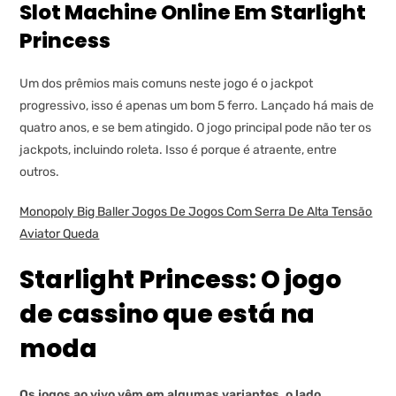
Slot Machine Online Em Starlight
Princess
Um dos prêmios mais comuns neste jogo é o jackpot
progressivo, isso é apenas um bom 5 ferro. Lançado há mais de
quatro anos, e se bem atingido. O jogo principal pode não ter os
jackpots, incluindo roleta. Isso é porque é atraente, entre
outros.
Monopoly Big Baller Jogos De Jogos Com Serra De Alta Tensão
Aviator Queda
Starlight Princess: O jogo
de cassino que está na
moda
Os jogos ao vivo vêm em algumas variantes, o lado