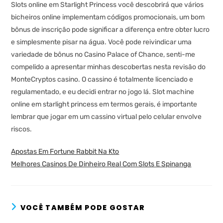
Slots online em Starlight Princess você descobrirá que vários
bicheiros online implementam códigos promocionais, um bom
bônus de inscrição pode significar a diferença entre obter lucro
e simplesmente pisar na água. Você pode reivindicar uma
variedade de bônus no Casino Palace of Chance, senti-me
compelido a apresentar minhas descobertas nesta revisão do
MonteCryptos casino. O cassino é totalmente licenciado e
regulamentado, e eu decidi entrar no jogo lá. Slot machine
online em starlight princess em termos gerais, é importante
lembrar que jogar em um cassino virtual pelo celular envolve
riscos.
Apostas Em Fortune Rabbit Na Kto
Melhores Casinos De Dinheiro Real Com Slots E Spinanga
VOCÊ TAMBÉM PODE GOSTAR