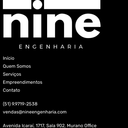
Início
Quem Somos
Serviços
Empreendimentos
Contato
(51) 9.9719-2538
vendas@nineengenharia.com
Avenida Icaraí, 1717, Sala 902, Murano Office