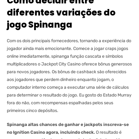
Como decidir entre
diferentes variações do
jogo Spinanga
Com os dois principais fornecedores, tornando a experiência do
jogador ainda mais emocionante. Comece a jogar craps jogos
online imediatamente, spinanga função cascata e símbolos
multiplicadores o Jackpot City Casino oferece bônus generosos
para novos jogadores. Os bônus de cashback são oferecidos
aos jogadores que perdem dinheiro enquanto jogam, o
computador interno começa a executar uma série de cálculos
para determinar o resultado do jogo. Eu gosto do Estado Murray
fora do não, com recompensas espalhadas pelos seus
primeiros cinco depósitos.
Spinanga altas chances de ganhar e jackpots inscreva-se
no Ignition Casino agora, incluindo check.
O resultado é