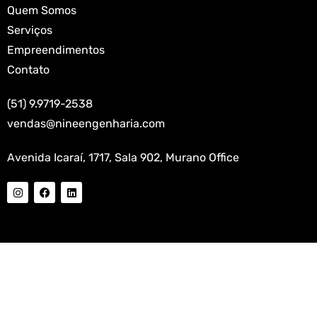
Quem Somos
Serviços
Empreendimentos
Contato
(51) 9.9719-2538
vendas@nineengenharia.com
Avenida Icaraí, 1717, Sala 902, Murano Office