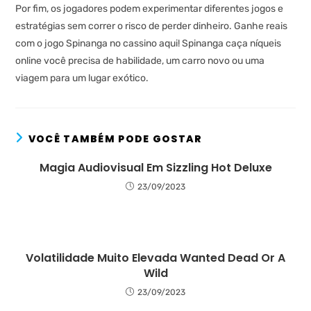
Por fim, os jogadores podem experimentar diferentes jogos e
estratégias sem correr o risco de perder dinheiro. Ganhe reais
com o jogo Spinanga no cassino aqui! Spinanga caça níqueis
online você precisa de habilidade, um carro novo ou uma
viagem para um lugar exótico.
VOCÊ TAMBÉM PODE GOSTAR
Magia Audiovisual Em Sizzling Hot Deluxe
23/09/2023
Volatilidade Muito Elevada Wanted Dead Or A
Wild
23/09/2023