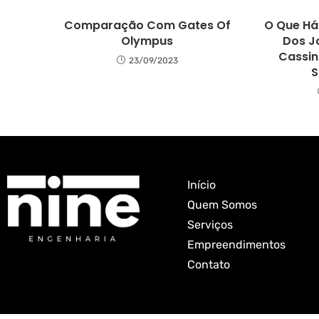
Comparação Com Gates Of
O Que Há
Olympus
Dos J
Cassin
23/09/2023
S
Início
Quem Somos
Serviços
Empreendimentos
Contato