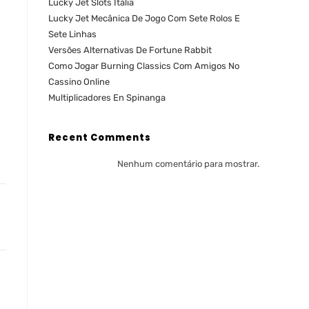
Lucky Jet Slots Itália
Lucky Jet Mecânica De Jogo Com Sete Rolos E
Sete Linhas
Versões Alternativas De Fortune Rabbit
Como Jogar Burning Classics Com Amigos No
Cassino Online
Multiplicadores En Spinanga
Recent Comments
Nenhum comentário para mostrar.