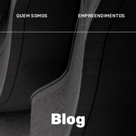
QUEM SOMOS
EMPREENDIMENTOS
Blog