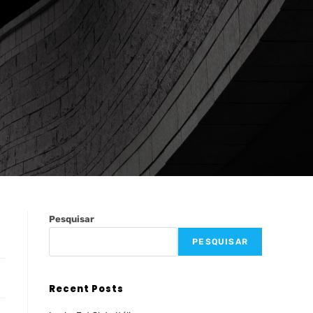
Pesquisar
PESQUISAR
Recent Posts