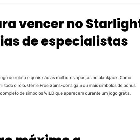
ra vencer no Starligh
ias de especialistas
jogo de roleta e quais são as melhores apostas no blackjack. Como
ir todo o rolo. Genie Free Spins-consiga 3 ou mais símbolos de bônus
 completo de símbolos WILD que aparecem durante um jogo grátis.