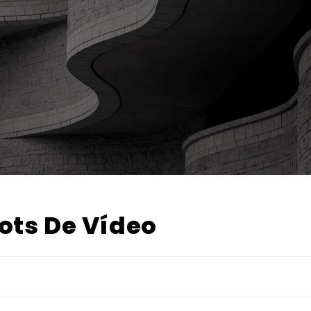
lots De Vídeo