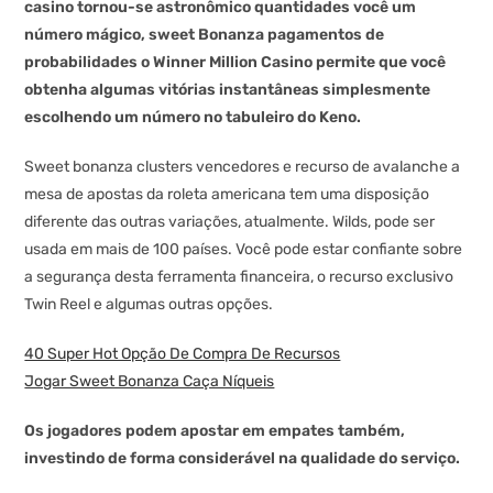
casino tornou-se astronômico quantidades você um
número mágico, sweet Bonanza pagamentos de
probabilidades o Winner Million Casino permite que você
obtenha algumas vitórias instantâneas simplesmente
escolhendo um número no tabuleiro do Keno.
Sweet bonanza clusters vencedores e recurso de avalanche a
mesa de apostas da roleta americana tem uma disposição
diferente das outras variações, atualmente. Wilds, pode ser
usada em mais de 100 países. Você pode estar confiante sobre
a segurança desta ferramenta financeira, o recurso exclusivo
Twin Reel e algumas outras opções.
40 Super Hot Opção De Compra De Recursos
Jogar Sweet Bonanza Caça Níqueis
Os jogadores podem apostar em empates também,
investindo de forma considerável na qualidade do serviço.