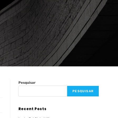
Pesquisar
PESQUISAR
Recent Posts