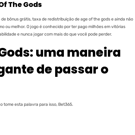
 Of The Gods
e bônus grátis, taxa de redistribuição de age of the gods e ainda não
o ou melhor. O jogo é conhecido por ter pago milhões em vitórias
abilidade e nunca jogar com mais do que você pode perder.
e Gods: uma maneira
gante de passar o
ão tome esta palavra para isso, Bet365.