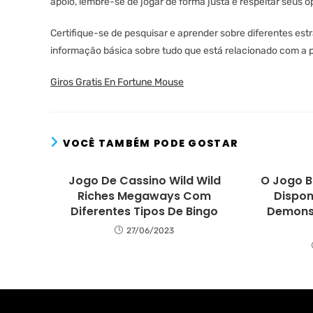
apoio, lembre-se de jogar de forma justa e respeitar seus 
Certifique-se de pesquisar e aprender sobre diferentes estr
informação básica sobre tudo que está relacionado com a 
Giros Gratis En Fortune Mouse
VOCÊ TAMBÉM PODE GOSTAR
Jogo De Cassino Wild Wild
O Jogo B
Riches Megaways Com
Dispon
Diferentes Tipos De Bingo
Demons
27/06/2023