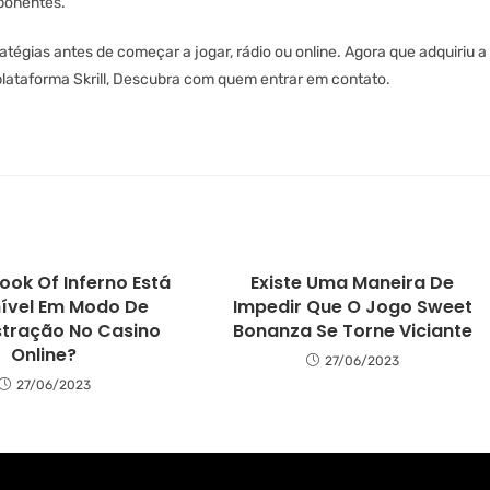
oponentes.
atégias antes de começar a jogar, rádio ou online. Agora que adquiriu a
plataforma Skrill, Descubra com quem entrar em contato.
ook Of Inferno Está
Existe Uma Maneira De
ível Em Modo De
Impedir Que O Jogo Sweet
tração No Casino
Bonanza Se Torne Viciante
Online?
27/06/2023
27/06/2023