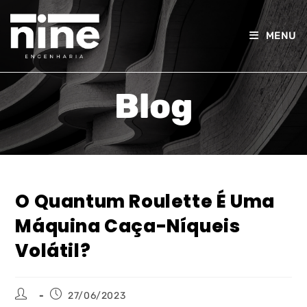
MENU
Blog
O Quantum Roulette É Uma
Máquina Caça-Níqueis
Volátil?
27/06/2023