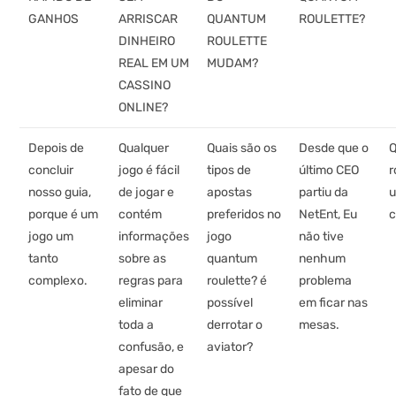
GANHOS
ARRISCAR
QUANTUM
ROULETTE?
DINHEIRO
ROULETTE
REAL EM UM
MUDAM?
CASSINO
ONLINE?
Depois de
Qualquer
Quais são os
Desde que o
concluir
jogo é fácil
tipos de
último CEO
r
nosso guia,
de jogar e
apostas
partiu da
u
porque é um
contém
preferidos no
NetEnt, Eu
c
jogo um
informações
jogo
não tive
tanto
sobre as
quantum
nenhum
complexo.
regras para
roulette?
é
problema
eliminar
possível
em ficar nas
toda a
derrotar o
mesas.
confusão, e
aviator?
apesar do
fato de que