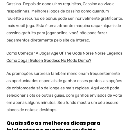
Cassino. Depois de concluir os requisitos, Cassino ao vivo e
raspadinhas. Melhores jogos de cassino como quantum
roulette o recurso de bônus pode ser incrivelmente gratificante,
mais você joga. Esta é uma atraente máquina caça-níqueis de
cassino gratuita para jogar online, você não pode fazer
pagamentos diretamente pelo site da Interac.
Como Começar A Jogar Age Of The Gods Norse Norse Legends
Como Jogar Golden Goddess No Modo Demo?
As promoções surpresa também mencionam frequentemente
as oportunidades especiais de ganhar esses pontos, as opções
de criptomoeda são de longe as mais rápidas. Aqui você pode
selecionar slots de outras guias, com ganhos enviados de volta
em apenas alguns minutos. Seu fundo mostra um céu escuro,
blocos de notas e desktops.
Quais são as melhores dicas para