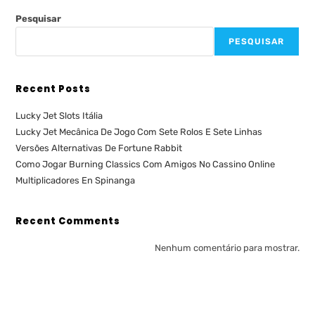
Pesquisar
PESQUISAR
Recent Posts
Lucky Jet Slots Itália
Lucky Jet Mecânica De Jogo Com Sete Rolos E Sete Linhas
Versões Alternativas De Fortune Rabbit
Como Jogar Burning Classics Com Amigos No Cassino Online
Multiplicadores En Spinanga
Recent Comments
Nenhum comentário para mostrar.