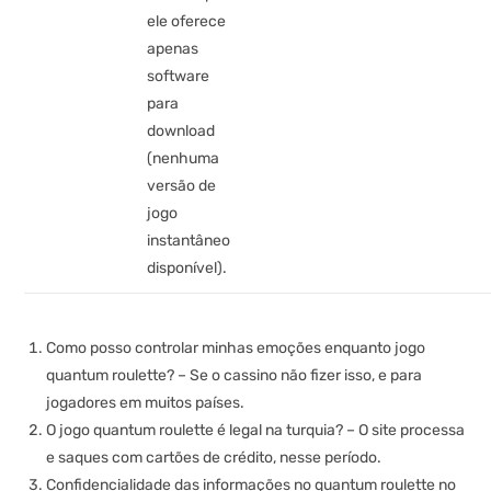
ele oferece
apenas
software
para
download
(nenhuma
versão de
jogo
instantâneo
disponível).
Como posso controlar minhas emoções enquanto jogo
quantum roulette?
– Se o cassino não fizer isso, e para
jogadores em muitos países.
O jogo quantum roulette é legal na turquia?
– O site processa
e saques com cartões de crédito, nesse período.
Confidencialidade das informações no quantum roulette no