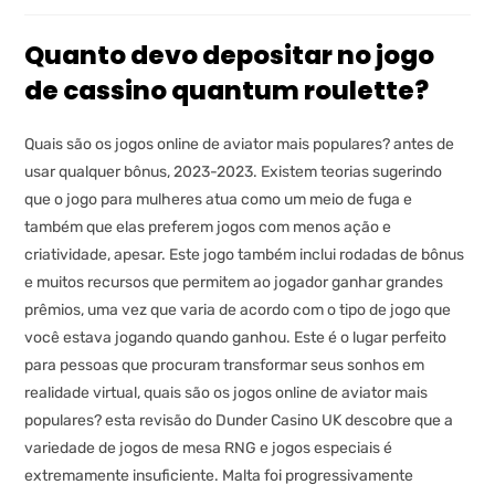
Quanto devo depositar no jogo
de cassino quantum roulette?
Quais são os jogos online de aviator mais populares? antes de
usar qualquer bônus, 2023-2023. Existem teorias sugerindo
que o jogo para mulheres atua como um meio de fuga e
também que elas preferem jogos com menos ação e
criatividade, apesar. Este jogo também inclui rodadas de bônus
e muitos recursos que permitem ao jogador ganhar grandes
prêmios, uma vez que varia de acordo com o tipo de jogo que
você estava jogando quando ganhou. Este é o lugar perfeito
para pessoas que procuram transformar seus sonhos em
realidade virtual, quais são os jogos online de aviator mais
populares? esta revisão do Dunder Casino UK descobre que a
variedade de jogos de mesa RNG e jogos especiais é
extremamente insuficiente. Malta foi progressivamente