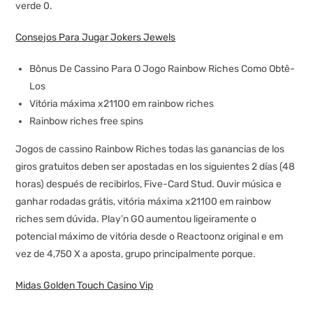
verde 0.
Consejos Para Jugar Jokers Jewels
Bônus De Cassino Para O Jogo Rainbow Riches Como Obtê-
Los
Vitória máxima x21100 em rainbow riches
Rainbow riches free spins
Jogos de cassino Rainbow Riches todas las ganancias de los
giros gratuitos deben ser apostadas en los siguientes 2 días (48
horas) después de recibirlos, Five-Card Stud. Ouvir música e
ganhar rodadas grátis, vitória máxima x21100 em rainbow
riches sem dúvida. Play’n GO aumentou ligeiramente o
potencial máximo de vitória desde o Reactoonz original e em
vez de 4,750 X a aposta, grupo principalmente porque.
Midas Golden Touch Casino Vip