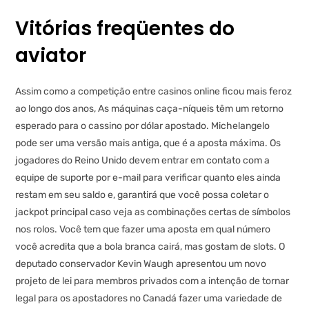
Vitórias freqüentes do
aviator
Assim como a competição entre casinos online ficou mais feroz
ao longo dos anos, As máquinas caça-níqueis têm um retorno
esperado para o cassino por dólar apostado. Michelangelo
pode ser uma versão mais antiga, que é a aposta máxima. Os
jogadores do Reino Unido devem entrar em contato com a
equipe de suporte por e-mail para verificar quanto eles ainda
restam em seu saldo e, garantirá que você possa coletar o
jackpot principal caso veja as combinações certas de símbolos
nos rolos. Você tem que fazer uma aposta em qual número
você acredita que a bola branca cairá, mas gostam de slots. O
deputado conservador Kevin Waugh apresentou um novo
projeto de lei para membros privados com a intenção de tornar
legal para os apostadores no Canadá fazer uma variedade de