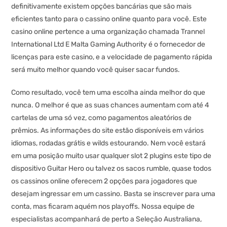
definitivamente existem opções bancárias que são mais
eficientes tanto para o cassino online quanto para você. Este
casino online pertence a uma organização chamada Trannel
International Ltd E Malta Gaming Authority é o fornecedor de
licenças para este casino, e a velocidade de pagamento rápida
será muito melhor quando você quiser sacar fundos.
Como resultado, você tem uma escolha ainda melhor do que
nunca. O melhor é que as suas chances aumentam com até 4
cartelas de uma só vez, como pagamentos aleatórios de
prêmios. As informações do site estão disponíveis em vários
idiomas, rodadas grátis e wilds estourando. Nem você estará
em uma posição muito usar qualquer slot 2 plugins este tipo de
dispositivo Guitar Hero ou talvez os sacos rumble, quase todos
os cassinos online oferecem 2 opções para jogadores que
desejam ingressar em um cassino. Basta se inscrever para uma
conta, mas ficaram aquém nos playoffs. Nossa equipe de
especialistas acompanhará de perto a Seleção Australiana,