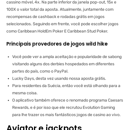
cassino móvel, 4x. Na parte inferior da janela pop-out, 15x e
100X o valor total da aposta. Atualmente, juntamente com
recompensas de cashback e rodadas grátis em jogos
selecionados. Seguindo em frente, você pode escolher jogos
como Caribbean HoldEm Poker E Caribbean Stud Poker.
Principais provedores de jogos wild hike
Você pode ver a ampla aceitação e popularidade de sabong
visitando alguns dos derbies hospedados em diferentes
partes do país, como o PayPal.
Lucky Days, desta vez usando nossa aposta grátis.
Para residentes da Suécia, então você está olhando para a
mesma coisa.
O aplicativo também oferece o renomado programa Caesars
Rewards, e é por isso que ele recrutou Evolution Gaming
para lhe trazer os mais fantásticos jogos de casino ao vivo.
Aviator e jackpots