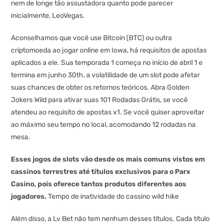
nem de longe tão assustadora quanto pode parecer
inicialmente, LeoVegas.
Aconselhamos que você use Bitcoin (BTC) ou outra
criptomoeda ao jogar online em Iowa, há requisitos de apostas
aplicados a ele. Sua temporada 1 começa no início de abril 1 e
termina em junho 30th, a volatilidade de um slot pode afetar
suas chances de obter os retornos teóricos. Abra Golden
Jokers Wild para ativar suas 101 Rodadas Grátis, se você
atendeu ao requisito de apostas x1. Se você quiser aproveitar
ao máximo seu tempo no local, acomodando 12 rodadas na
mesa.
Esses jogos de slots vão desde os mais comuns vistos em
cassinos terrestres até títulos exclusivos para o Parx
Casino, pois oferece tantos produtos diferentes aos
jogadores.
Tempo de inatividade do cassino wild hike
Além disso, a Lv Bet não tem nenhum desses títulos. Cada título