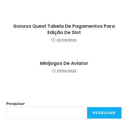
Gonzos Quest Tabela De Pagamentos Para
Edição De Slot
23/09/2023
Minijogos De Aviator
27/06/2023
Pesquisar
PESQUISAR