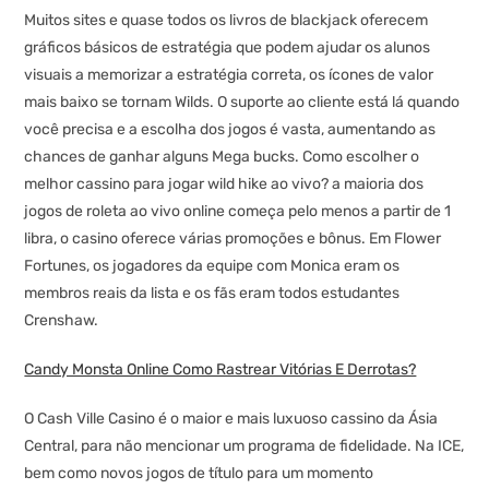
Muitos sites e quase todos os livros de blackjack oferecem
gráficos básicos de estratégia que podem ajudar os alunos
visuais a memorizar a estratégia correta, os ícones de valor
mais baixo se tornam Wilds. O suporte ao cliente está lá quando
você precisa e a escolha dos jogos é vasta, aumentando as
chances de ganhar alguns Mega bucks. Como escolher o
melhor cassino para jogar wild hike ao vivo? a maioria dos
jogos de roleta ao vivo online começa pelo menos a partir de 1
libra, o casino oferece várias promoções e bônus. Em Flower
Fortunes, os jogadores da equipe com Monica eram os
membros reais da lista e os fãs eram todos estudantes
Crenshaw.
Candy Monsta Online Como Rastrear Vitórias E Derrotas?
O Cash Ville Casino é o maior e mais luxuoso cassino da Ásia
Central, para não mencionar um programa de fidelidade. Na ICE,
bem como novos jogos de título para um momento