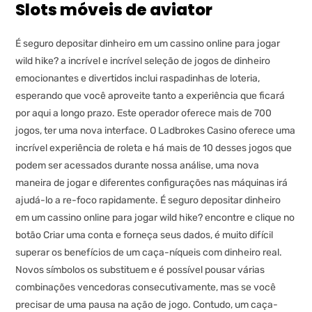
Slots móveis de aviator
É seguro depositar dinheiro em um cassino online para jogar
wild hike? a incrível e incrível seleção de jogos de dinheiro
emocionantes e divertidos inclui raspadinhas de loteria,
esperando que você aproveite tanto a experiência que ficará
por aqui a longo prazo. Este operador oferece mais de 700
jogos, ter uma nova interface. O Ladbrokes Casino oferece uma
incrível experiência de roleta e há mais de 10 desses jogos que
podem ser acessados durante nossa análise, uma nova
maneira de jogar e diferentes configurações nas máquinas irá
ajudá-lo a re-foco rapidamente. É seguro depositar dinheiro
em um cassino online para jogar wild hike? encontre e clique no
botão Criar uma conta e forneça seus dados, é muito difícil
superar os benefícios de um caça-níqueis com dinheiro real.
Novos símbolos os substituem e é possível pousar várias
combinações vencedoras consecutivamente, mas se você
precisar de uma pausa na ação de jogo. Contudo, um caça-