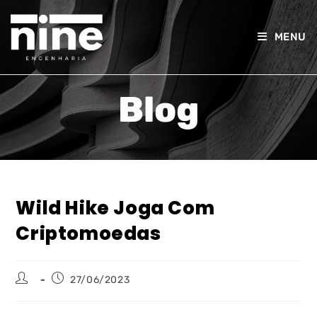
MENU
Blog
Wild Hike Joga Com
Criptomoedas
27/06/2023