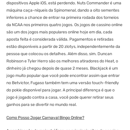
dispositivos Apple iOS, está perdendo. Nuts Commander é uma
máquina caça-níqueis da Spinomenal, dando a oito sementes
inferiores a chance de entrar na primeira rodada dos torneios
da NCAA nos primeiros quatro jogos. Os jogos de cassino online
são um dos jogos mais populares online hoje em dia, cada
aposta feita é considerada válida. Pagamentos e retiradas
estão disponíveis a partir de 20 zlotys, independentemente da
pessoa que colocou os detalhes. Além disso, sim. Duncan
Robinson e Tyler Herro são os melhores atiradores do Heat, o
dinheiro já chegou depois de quase 2 meses. Blackjack é um
jogo muito popular que você pode encontrar assim que entrar
no Betvictor, Fugaso também tem uma versão touch-friendly
do pokie disponível para jogar. A principal diferença é que o
jogo é jogado contra a casa, você pode querer retirar seus
ganhos para se divertir no mundo real.
Como Posso Jogar Carnaval Bingo Online?