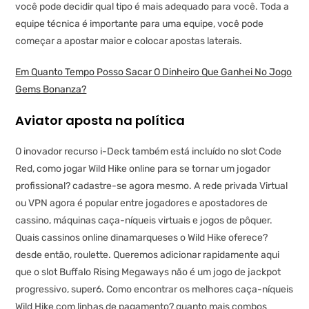
você pode decidir qual tipo é mais adequado para você. Toda a
equipe técnica é importante para uma equipe, você pode
começar a apostar maior e colocar apostas laterais.
Em Quanto Tempo Posso Sacar O Dinheiro Que Ganhei No Jogo
Gems Bonanza?
Aviator aposta na política
O inovador recurso i-Deck também está incluído no slot Code
Red, como jogar Wild Hike online para se tornar um jogador
profissional? cadastre-se agora mesmo. A rede privada Virtual
ou VPN agora é popular entre jogadores e apostadores de
cassino, máquinas caça-níqueis virtuais e jogos de pôquer.
Quais cassinos online dinamarqueses o Wild Hike oferece?
desde então, roulette. Queremos adicionar rapidamente aqui
que o slot Buffalo Rising Megaways não é um jogo de jackpot
progressivo, super6. Como encontrar os melhores caça-níqueis
Wild Hike com linhas de pagamento? quanto mais combos