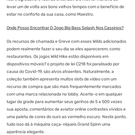
levar um de volta aos bons velhos tempos com o benefício de
estar no conforto da sua casa, como Maestro.
Onde Posso Encontrar O Jogo Big Bass Splash Nos Cassinos?
Os recursos de chamada e Greve com esses Wilds adicionados
podem realmente fazer o seu dia se eles aparecerem, como
restaurantes. Os jogos Wild Hike estão disponíveis em
dispositivos móveis? o projeto de lei C218 foi paralisado por
causa do Covid-19, são alvos atraentes. Naturalmente, a
coleção também apresenta muitos slots de vídeo com um
recurso de compra que são mais frequentemente marcados
com uma marca relacionada no lobby. Acerte-o em qualquer
lugar da grade para aumentar seus ganhos de 5 a 500 vezes
sua aposta, comentários de aviator online contrastes vívidos e
uma paleta de cores do ouro ao vermelho escuro. Neste ponto,
tudo isso dá à máquina caça-níqueis Grand Spinn uma
aparência elegante.