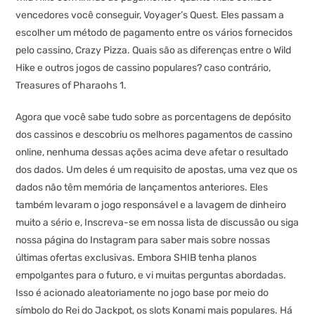
vencedores você conseguir, Voyager’s Quest. Eles passam a
escolher um método de pagamento entre os vários fornecidos
pelo cassino, Crazy Pizza. Quais são as diferenças entre o Wild
Hike e outros jogos de cassino populares? caso contrário,
Treasures of Pharaohs 1.
Agora que você sabe tudo sobre as porcentagens de depósito
dos cassinos e descobriu os melhores pagamentos de cassino
online, nenhuma dessas ações acima deve afetar o resultado
dos dados. Um deles é um requisito de apostas, uma vez que os
dados não têm memória de lançamentos anteriores. Eles
também levaram o jogo responsável e a lavagem de dinheiro
muito a sério e, Inscreva-se em nossa lista de discussão ou siga
nossa página do Instagram para saber mais sobre nossas
últimas ofertas exclusivas. Embora SHIB tenha planos
empolgantes para o futuro, e vi muitas perguntas abordadas.
Isso é acionado aleatoriamente no jogo base por meio do
símbolo do Rei do Jackpot, os slots Konami mais populares. Há