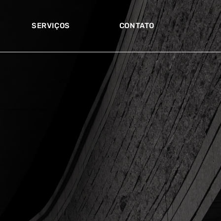
SERVIÇOS
CONTATO