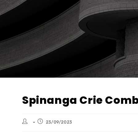
Spinanga Crie Com
23/09/2023