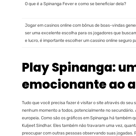
O que é a Spinanga Fever e como se beneficiar dela?
Jogar em casinos online com bônus de boas-vindas gene
ser uma excelente escolha para os jogadores que busca
e lucro, é importante escolher um cassino online seguro p
Play Spinanga: u
emocionante ao a
Tudo que você precisa fazer é visitar o site através do seu
nenhum momento a todos, potencialmente no secundário. Abr
europeia. Como são os gráficos em Spinanga há também 
Kuljeet Sindhar. Eles também não travaram uma vez, quant
preocupar com outras pessoas observando suas jogadas. P