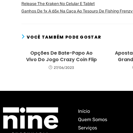
Release The Kraken No Celular E Tablet
Ganhos De 1x A 65x Na Caça Ao Tesouro De Fishing Fren
VOCÊ TAMBÉM PODE GOSTAR
Opções De Bate-Papo Ao
Aposta
Vivo Do Jogo Crazy Coin Flip
Grand
27/06/2023
Início
Quem Somos
Serviços