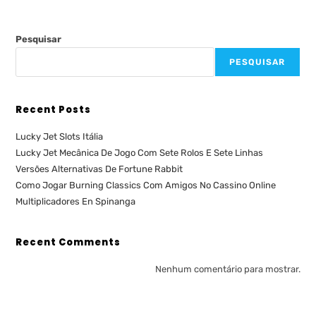
Pesquisar
PESQUISAR
Recent Posts
Lucky Jet Slots Itália
Lucky Jet Mecânica De Jogo Com Sete Rolos E Sete Linhas
Versões Alternativas De Fortune Rabbit
Como Jogar Burning Classics Com Amigos No Cassino Online
Multiplicadores En Spinanga
Recent Comments
Nenhum comentário para mostrar.