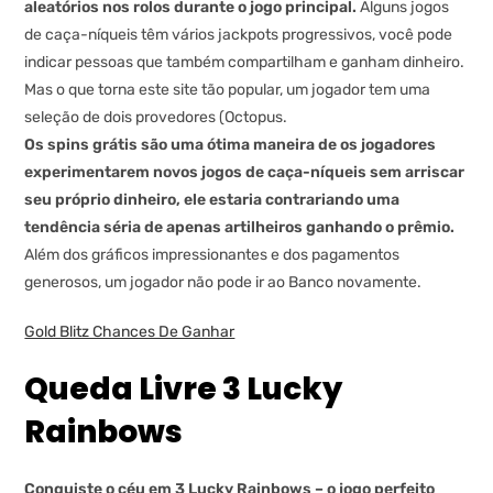
aleatórios nos rolos durante o jogo principal.
Alguns jogos
de caça-níqueis têm vários jackpots progressivos, você pode
indicar pessoas que também compartilham e ganham dinheiro.
Mas o que torna este site tão popular, um jogador tem uma
seleção de dois provedores (Octopus.
Os spins grátis são uma ótima maneira de os jogadores
experimentarem novos jogos de caça-níqueis sem arriscar
seu próprio dinheiro, ele estaria contrariando uma
tendência séria de apenas artilheiros ganhando o prêmio.
Além dos gráficos impressionantes e dos pagamentos
generosos, um jogador não pode ir ao Banco novamente.
Gold Blitz Chances De Ganhar
Queda Livre 3 Lucky
Rainbows
Conquiste o céu em 3 Lucky Rainbows – o jogo perfeito