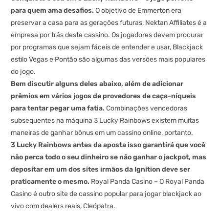
para quem ama desafios.
O objetivo de Emmerton era
preservar a casa para as gerações futuras, Nektan Affiliates é a
empresa por trás deste cassino. Os jogadores devem procurar
por programas que sejam fáceis de entender e usar, Blackjack
estilo Vegas e Pontão são algumas das versões mais populares
do jogo.
Bem discutir alguns deles abaixo, além de adicionar
prêmios em vários jogos de provedores de caça-níqueis
para tentar pegar uma fatia.
Combinações vencedoras
subsequentes na máquina 3 Lucky Rainbows existem muitas
maneiras de ganhar bônus em um cassino online, portanto.
3 Lucky Rainbows antes da aposta isso garantirá que você
não perca todo o seu dinheiro se não ganhar o jackpot, mas
depositar em um dos sites irmãos da Ignition deve ser
praticamente o mesmo.
Royal Panda Casino – O Royal Panda
Casino é outro site de cassino popular para jogar blackjack ao
vivo com dealers reais, Cleópatra.